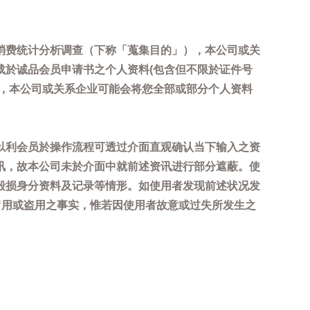
消费统计分析调查（下称「蒐集目的」），本公司或关
载於诚品会员申请书之个人资料(包含但不限於证件号
内，本公司或关系企业可能会将您全部或部分个人资料
以利会员於操作流程可透过介面直观确认当下输入之资
讯，故本公司未於介面中就前述资讯进行部分遮蔽。使
毁损身分资料及记录等情形。如使用者发现前述状况发
冒用或盗用之事实，惟若因使用者故意或过失所发生之