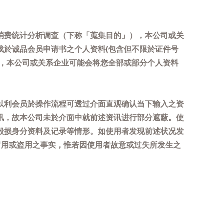
消费统计分析调查（下称「蒐集目的」），本公司或关
载於诚品会员申请书之个人资料(包含但不限於证件号
内，本公司或关系企业可能会将您全部或部分个人资料
以利会员於操作流程可透过介面直观确认当下输入之资
讯，故本公司未於介面中就前述资讯进行部分遮蔽。使
毁损身分资料及记录等情形。如使用者发现前述状况发
冒用或盗用之事实，惟若因使用者故意或过失所发生之