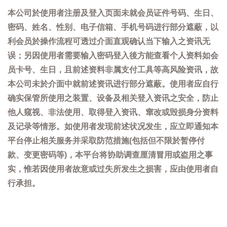
本公司於使用者注册及登入页面未就会员证件号码、生日、
密码、姓名、性别、电子信箱、手机号码进行部分遮蔽，以
利会员於操作流程可透过介面直观确认当下输入之资讯无
误；另因使用者需要输入密码登入後方能查看个人资料如会
员卡号、生日，且前述资料非属支付工具等高风险资讯，故
本公司未於介面中就前述资讯进行部分遮蔽。使用者应自行
确实保管所使用之装置、设备及相关登入资讯之安全，防止
他人窥视、非法使用、取得登入资讯、窜改或毁损身分资料
及记录等情形。如使用者发现前述状况发生，应立即通知本
平台停止相关服务并采取防范措施(包括但不限於暂停付
款、变更密码等)，本平台将协助调查厘清冒用或盗用之事
实，惟若因使用者故意或过失所发生之损害，应由使用者自
行承担。