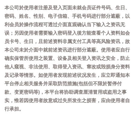
本公司於使用者注册及登入页面未就会员证件号码、生日、
密码、姓名、性别、电子信箱、手机号码进行部分遮蔽，以
利会员於操作流程可透过介面直观确认当下输入之资讯无
误；另因使用者需要输入密码登入後方能查看个人资料如会
员卡号、生日，且前述资料非属支付工具等高风险资讯，故
本公司未於介面中就前述资讯进行部分遮蔽。使用者应自行
确实保管所使用之装置、设备及相关登入资讯之安全，防止
他人窥视、非法使用、取得登入资讯、窜改或毁损身分资料
及记录等情形。如使用者发现前述状况发生，应立即通知本
平台停止相关服务并采取防范措施(包括但不限於暂停付
款、变更密码等)，本平台将协助调查厘清冒用或盗用之事
实，惟若因使用者故意或过失所发生之损害，应由使用者自
行承担。