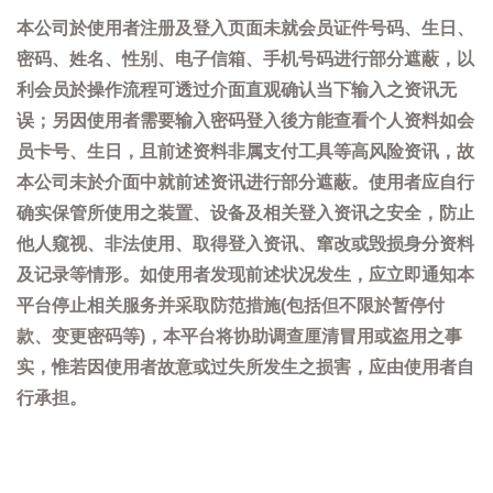
本公司於使用者注册及登入页面未就会员证件号码、生日、
密码、姓名、性别、电子信箱、手机号码进行部分遮蔽，以
利会员於操作流程可透过介面直观确认当下输入之资讯无
误；另因使用者需要输入密码登入後方能查看个人资料如会
员卡号、生日，且前述资料非属支付工具等高风险资讯，故
本公司未於介面中就前述资讯进行部分遮蔽。使用者应自行
确实保管所使用之装置、设备及相关登入资讯之安全，防止
他人窥视、非法使用、取得登入资讯、窜改或毁损身分资料
及记录等情形。如使用者发现前述状况发生，应立即通知本
平台停止相关服务并采取防范措施(包括但不限於暂停付
款、变更密码等)，本平台将协助调查厘清冒用或盗用之事
实，惟若因使用者故意或过失所发生之损害，应由使用者自
行承担。