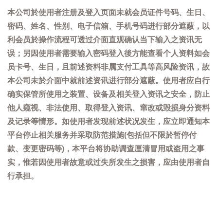
本公司於使用者注册及登入页面未就会员证件号码、生日、
密码、姓名、性别、电子信箱、手机号码进行部分遮蔽，以
利会员於操作流程可透过介面直观确认当下输入之资讯无
误；另因使用者需要输入密码登入後方能查看个人资料如会
员卡号、生日，且前述资料非属支付工具等高风险资讯，故
本公司未於介面中就前述资讯进行部分遮蔽。使用者应自行
确实保管所使用之装置、设备及相关登入资讯之安全，防止
他人窥视、非法使用、取得登入资讯、窜改或毁损身分资料
及记录等情形。如使用者发现前述状况发生，应立即通知本
平台停止相关服务并采取防范措施(包括但不限於暂停付
款、变更密码等)，本平台将协助调查厘清冒用或盗用之事
实，惟若因使用者故意或过失所发生之损害，应由使用者自
行承担。