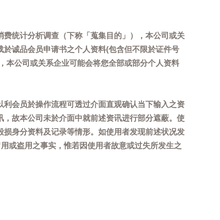
消费统计分析调查（下称「蒐集目的」），本公司或关
载於诚品会员申请书之个人资料(包含但不限於证件号
内，本公司或关系企业可能会将您全部或部分个人资料
以利会员於操作流程可透过介面直观确认当下输入之资
讯，故本公司未於介面中就前述资讯进行部分遮蔽。使
毁损身分资料及记录等情形。如使用者发现前述状况发
冒用或盗用之事实，惟若因使用者故意或过失所发生之