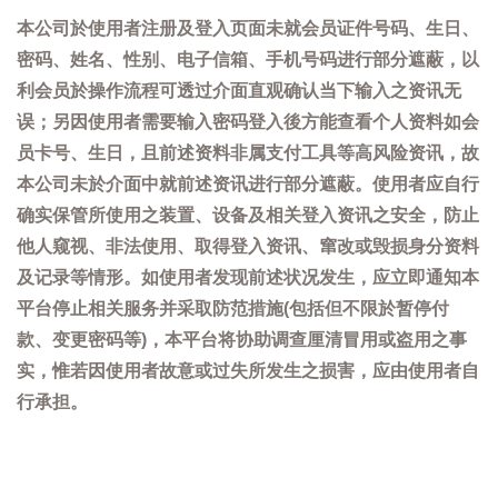
本公司於使用者注册及登入页面未就会员证件号码、生日、
密码、姓名、性别、电子信箱、手机号码进行部分遮蔽，以
利会员於操作流程可透过介面直观确认当下输入之资讯无
误；另因使用者需要输入密码登入後方能查看个人资料如会
员卡号、生日，且前述资料非属支付工具等高风险资讯，故
本公司未於介面中就前述资讯进行部分遮蔽。使用者应自行
确实保管所使用之装置、设备及相关登入资讯之安全，防止
他人窥视、非法使用、取得登入资讯、窜改或毁损身分资料
及记录等情形。如使用者发现前述状况发生，应立即通知本
平台停止相关服务并采取防范措施(包括但不限於暂停付
款、变更密码等)，本平台将协助调查厘清冒用或盗用之事
实，惟若因使用者故意或过失所发生之损害，应由使用者自
行承担。