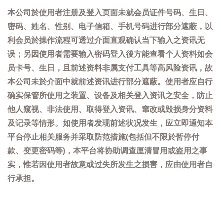
本公司於使用者注册及登入页面未就会员证件号码、生日、
密码、姓名、性别、电子信箱、手机号码进行部分遮蔽，以
利会员於操作流程可透过介面直观确认当下输入之资讯无
误；另因使用者需要输入密码登入後方能查看个人资料如会
员卡号、生日，且前述资料非属支付工具等高风险资讯，故
本公司未於介面中就前述资讯进行部分遮蔽。使用者应自行
确实保管所使用之装置、设备及相关登入资讯之安全，防止
他人窥视、非法使用、取得登入资讯、窜改或毁损身分资料
及记录等情形。如使用者发现前述状况发生，应立即通知本
平台停止相关服务并采取防范措施(包括但不限於暂停付
款、变更密码等)，本平台将协助调查厘清冒用或盗用之事
实，惟若因使用者故意或过失所发生之损害，应由使用者自
行承担。