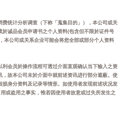
消费统计分析调查（下称「蒐集目的」），本公司或关
载於诚品会员申请书之个人资料(包含但不限於证件号
内，本公司或关系企业可能会将您全部或部分个人资料
以利会员於操作流程可透过介面直观确认当下输入之资
讯，故本公司未於介面中就前述资讯进行部分遮蔽。使
毁损身分资料及记录等情形。如使用者发现前述状况发
冒用或盗用之事实，惟若因使用者故意或过失所发生之