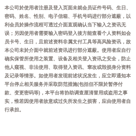
本公司於使用者注册及登入页面未就会员证件号码、生日、
密码、姓名、性别、电子信箱、手机号码进行部分遮蔽，以
利会员於操作流程可透过介面直观确认当下输入之资讯无
误；另因使用者需要输入密码登入後方能查看个人资料如会
员卡号、生日，且前述资料非属支付工具等高风险资讯，故
本公司未於介面中就前述资讯进行部分遮蔽。使用者应自行
确实保管所使用之装置、设备及相关登入资讯之安全，防止
他人窥视、非法使用、取得登入资讯、窜改或毁损身分资料
及记录等情形。如使用者发现前述状况发生，应立即通知本
平台停止相关服务并采取防范措施(包括但不限於暂停付
款、变更密码等)，本平台将协助调查厘清冒用或盗用之事
实，惟若因使用者故意或过失所发生之损害，应由使用者自
行承担。