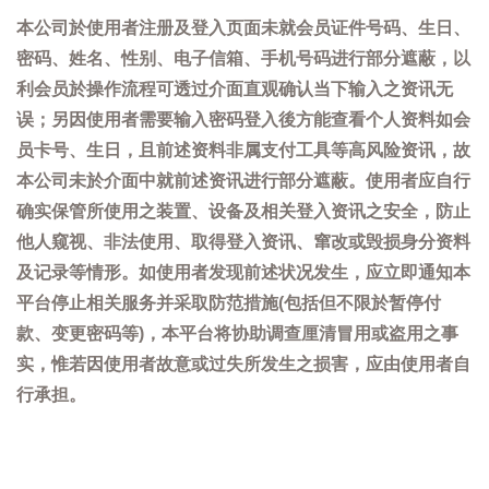
本公司於使用者注册及登入页面未就会员证件号码、生日、
密码、姓名、性别、电子信箱、手机号码进行部分遮蔽，以
利会员於操作流程可透过介面直观确认当下输入之资讯无
误；另因使用者需要输入密码登入後方能查看个人资料如会
员卡号、生日，且前述资料非属支付工具等高风险资讯，故
本公司未於介面中就前述资讯进行部分遮蔽。使用者应自行
确实保管所使用之装置、设备及相关登入资讯之安全，防止
他人窥视、非法使用、取得登入资讯、窜改或毁损身分资料
及记录等情形。如使用者发现前述状况发生，应立即通知本
平台停止相关服务并采取防范措施(包括但不限於暂停付
款、变更密码等)，本平台将协助调查厘清冒用或盗用之事
实，惟若因使用者故意或过失所发生之损害，应由使用者自
行承担。