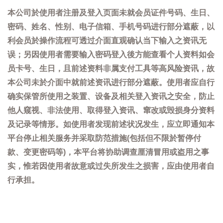
本公司於使用者注册及登入页面未就会员证件号码、生日、
密码、姓名、性别、电子信箱、手机号码进行部分遮蔽，以
利会员於操作流程可透过介面直观确认当下输入之资讯无
误；另因使用者需要输入密码登入後方能查看个人资料如会
员卡号、生日，且前述资料非属支付工具等高风险资讯，故
本公司未於介面中就前述资讯进行部分遮蔽。使用者应自行
确实保管所使用之装置、设备及相关登入资讯之安全，防止
他人窥视、非法使用、取得登入资讯、窜改或毁损身分资料
及记录等情形。如使用者发现前述状况发生，应立即通知本
平台停止相关服务并采取防范措施(包括但不限於暂停付
款、变更密码等)，本平台将协助调查厘清冒用或盗用之事
实，惟若因使用者故意或过失所发生之损害，应由使用者自
行承担。