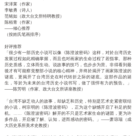
宋泽莱（作家）
李敏勇（诗人）
范铭如（政大台文所特聘教授）
陈栢青（作家）
——倾心推荐
（按姓氏笔画排序）
好评推荐
「很少有一部历史小说可以像《陈澄波密码》这样，对於台湾历史
发展过程如此精确掌握，而且也对画家的生命过程了若指掌。那种
历史质感，立体而生动。说故事的技巧，也步步为营。非得看到最
後才有可能察觉整部小说的核心精神，并终於揭开了画家陈澄波的
谜底，更揭开了台湾历史在时代转折之际的谜底。这部作品的诞
生，等於为未来的台湾历史小说书写，做了强悍有力的预告。」
——陈芳明（作家、政大台文所讲座教授）
「台湾不缺乏动人的故事，却缺乏和历史，特别是艺术史紧密联结
的小说，柯宗明的《陈澄波密码》，正为这个缺憾开启了补足的契
机。……《陈澄波密码》解开的不只是艺术家生命的谜团，更为许
多作品，开启被了解、认知，进而感动的密码。」——萧琼瑞（成
大历史系所美术史教授）