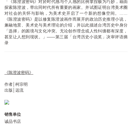
「《陈澄波密码》对於时代感与个人感的比例拿捏极为巧妙，藉由
探索陈澄波，带出同时代所有重要的画家。并试图证明台湾美术圈
对社会的关怀与影响，为美术史开启了一个新的想像空间。……
《陈澄波密码》是以修复陈澄波画作而展开的政治历史推理小说，
兼融地景、美术史与美术理论的介绍，并以此描述台湾历史中身分
「选择」的困境与文化冲突。无论创作理念或人性纠缠都有深度，
甚至让人想到现状。」——第三届「台湾历史小说奖」决审评语摘
录
《陈澄波密码》
作者│柯宗明
出版│远流
销售单位
诚品书店