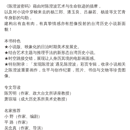
《陈澄波密码》藉由对陈澄波艺术与生命轨迹的描摩，
以及对小说中穿梭来去的杨三郎、潘玉良、吕赫若、杨逵等文艺青
年身影的勾勒，
建构出有血有肉，有真挚情感亦有想像投射的台湾历史小说新面
貌！
本书特色
★小说版、映象化的日治时期美术发展史。
★结合艺术主题与推理手法的新形态台湾历史小说。
★时空跳接交错，展现让人身历其境的电影画面感。
★特别附录：「发现陈澄波˙遇见陈澄波」彩页专辑，收录小说相关
之陈澄波重要画作，生平与创作纪要，照片、书信与文物等珍贵图
像。
专文导读
陈芳明（作家、政大台文所讲座教授）
萧琼瑞（成大历史系所美术史教授）
名家推荐
小 野（作家、编剧）
平 路（作家）
吴念真（作家、导演）