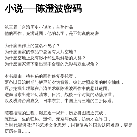
小说──陈澄波密码
第三届「台湾历史小说奖」首奖作品
他的画作，充满谜团；他的名字，是不能说的秘密
为什麽画作上的签名不见了？
为什麽画家的作品中总留有大片空地？
为什麽空地上总有渺小却生动鲜活的人群？
为什麽画家笔下常出现不合理的光影与双重视角？
本书籍由一椿神秘的画作修复委托案，
两条以日治时期与解严前夕为背景、彼此对照牵引的时空轴线，
逐步挖掘出埋藏在台湾美术家陈澄波画作中的悬疑谜团。
进而追索出他经历清末、日治、战後三个时期的动荡身世，
以及横跨台湾嘉义、日本东京、中国上海三地的曲折际遇。
随着推理的过程，谜底逐一揭开，历史拼图接近完成，
陈澄波一生的狂热、迷惘、无奈与伤痛，彷佛才在昨日，
当时代澎湃激涌的艺术文化思潮，纠葛复杂的国族认同难题，更是
历历在目……