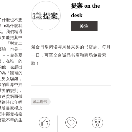
提案 on the
desk
了什麼也不想
 ●為什麼我
关注
代。我們精通
只要能把其中
」 「對於二
聚合日常阅读与风格采买的书店志。每月
經驗，也是一
 －－金英夏
一日，可至全台诚品书店和商场免费索
秀，在唯一的
取！
的他，被趕出
D為「牆裡的
生男女騙錢，
來的世界中抽
世界的規則，
敘述貧窮而孤
诚品选书
網路時代年輕
以版畫家楊忠
面中那隻格格
著最不幸的生