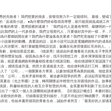
優秀的失敗者！ 我們想要的很多，卻發現努力不一定能得到。 最後，變成
的「反成長小說」 ●為什麼我們拚命取得高學歷，卻只能屈就低成就工作？
棄有毒的希望，選擇甜蜜的逃避？ 「我們這代人是最有學問、最聰明的一
也比我們的上一代多得多。我們父母那代人，只要做好其中的一樣，不，
為什麼都賦閒在家？我們為什麼淪落為失業者？我們究竟做錯了什麼啊？
本小說最初的動機。真要說的話，這本小說可以說是電腦網路時代的成長
人共涉愛河，敲打著鍵盤用暗語交談，躲藏在化身背後面紅耳赤的人。」
喜劇，卻相信那是悲劇。 《猜謎秀》描述由外婆撫養長大的私生子李民
學歷與豐富知識，卻因為出身不好，找不到理想工作，原本渾渾噩噩度日
藉，就是通過網路和興趣相投者進行猜謎活動。 他在猜謎聊天室認識了I
意合，感情迅速升溫。然而大喜過後是大悲。他在便利商店打工時，遭陌
入了「公司」，一個匯聚各方菁英，以參加猜謎秀為業的組織。 他從原
便在「公司」，也有矛盾和衝突。被迫參與競爭的民秀，必須起而迎戰這
是金英夏在《光之帝國》之後，轉而關懷起年輕世代生存困境的作品。故事
「猜謎」和趣味相投的人相互分享智慧的共鳴。金英夏精準刻劃了生活在
出了一個又一個人生謎團留給讀者解答。 【封面設計概念】 本書封面
在歡快的奔跑， 仔細看卻是受到操控，只是不停起伏打轉繞圈子。而畫
的存在，恰如本書所描寫的青春生命，誠如作者所言：「最美好的人卻過