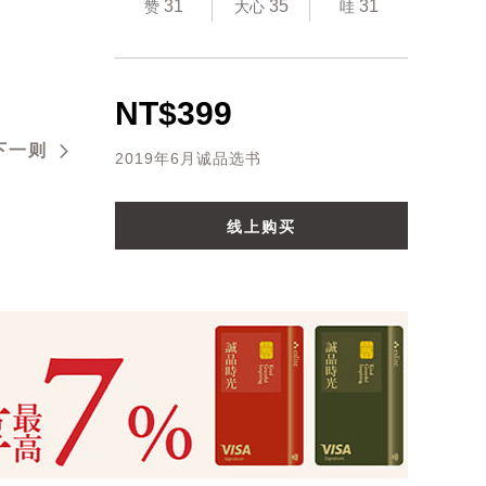
31
35
31
赞
大心
哇
NT$399
下一则
2019年6月诚品选书
线上购买