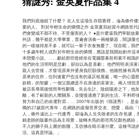
猜謎秀: 金英夏作品集 4
我們到底做錯了什麼？ 在人生這場生存競賽裡， 淪為條件
要的人。 對於年輕生命的憐憫之作 金英夏寫給當今網路世代
們會變成不期不待、不受傷害的人？ ●是什麼逼我們寧願放
外語，幾乎都是大學畢業，普遍會演奏一兩種樂器，閱讀量
的一樣做得差不多，就可以一輩子衣食無憂了。現在呢，我們
十多歲年輕人或對於年輕生命的憐憫，應該是我開始創作這
本戀愛小說。……獻給那些曾經坐在電腦螢幕前和素不相識的
他們的生活明明是悲劇，卻自以為是喜劇； 他們明明表演著
親人去世後，才發現原來外婆身負巨額債務。他雖然擁有高
原來的住所，住到連窗戶也沒有的逼仄租屋處，唯一的心靈慰
妖精」的智媛，一個父親總是不在身邊的富家女。兩人情投
被店長辱罵後憤而率性辭職，失去生計。陰錯陽差之下，他加
離，有了嶄新的人際關系，並慢慢適應了新的生活。不料即
努力和自己的命運對弈…… 2007年出版的《猜謎秀》，
獨的27歲當代青年，在網路的虛擬世界交友、戀愛，藉由
人，條件遠比上一代優秀，卻淪為人生失敗者的生存焦慮，丟
銘老師的版畫作品為主視覺，旋轉木馬的那些馬兒顏色繽紛，
不入的獅子與上層的骷髏，又彷彿在暗示著什麼。這種弔詭
活。這真是悖論。」