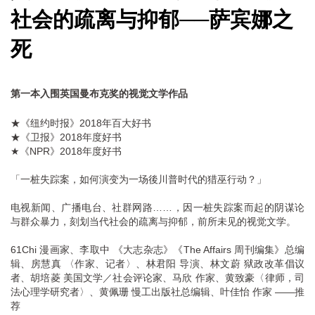
社会的疏离与抑郁──萨宾娜之
死
第一本入围英国曼布克奖的视觉文学作品
★《纽约时报》2018年百大好书
★《卫报》2018年度好书
★《NPR》2018年度好书
「一桩失踪案，如何演变为一场後川普时代的猎巫行动？」
电视新闻、广播电台、社群网路……，因一桩失踪案而起的阴谋论
与群众暴力，刻划当代社会的疏离与抑郁，前所未见的视觉文学。
61Chi 漫画家、李取中 《大志杂志》《The Affairs 周刊编集》总编
辑、房慧真 〈作家、记者〉、林君阳 导演、林文蔚 狱政改革倡议
者、胡培菱 美国文学／社会评论家、马欣 作家、黄致豪〈律师，司
法心理学研究者〉、黄佩珊 慢工出版社总编辑、叶佳怡 作家 ——推
荐