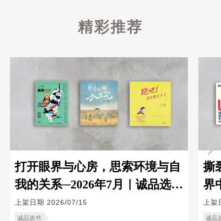
精彩推荐
打开眼界与心房，思索环境与自
撕
我的关系─2026年7月｜诚品选书
界
｜青少年&儿童
─
上架日期
2026/07/15
上架
诚品选书
诚品