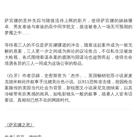
萨宾娜的意外失踪与随後流传上网的影片，使得萨宾娜的姊姊珊
卓、男友泰迪与泰迪的高中同学凯文，接连被卷入一场无可预期的
梦魇之中……
等待着三人的不仅是萨宾娜骤逝的冲击，随着这起案件成为一桩无
解的悬案，三人更一夕之间成为舆论的议论焦点，不仅私生活被放
大检视，各式围绕着谋杀案的臆测与阴谋论也趁势而起，使得生命
境遇各异的三人一同成为这场公审的祭品。
《白牙》作者莎娣．史密斯誉为「杰作」、英国畅销犯罪小说家麦
克德米称此作叙事手法媲美出色小说。以911恐怖攻击後，校园枪击
案频传的美国当代社会为背景，新锐图文小说家尼克德纳索，以其
冷峻带有距离感的画风，如电影镜头一般的叙事，描摹人人皆有话
要说、真相却已然不在的网路时代。
《萨宾娜之死》
作者│尼克．德纳索