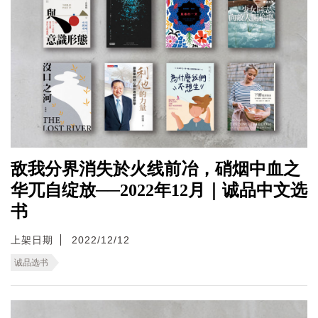
敌我分界消失於火线前冶，硝烟中血之
华兀自绽放──2022年12月｜诚品中文选
书
上架日期
2022/12/12
诚品选书