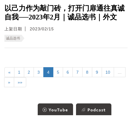
以己力作为敲门砖，打开门扉通往真诚
自我──2023年2月｜诚品选书｜外文
上架日期
2023/02/15
诚品选书
«
1
2
3
4
5
6
7
8
9
10
…
»
»»