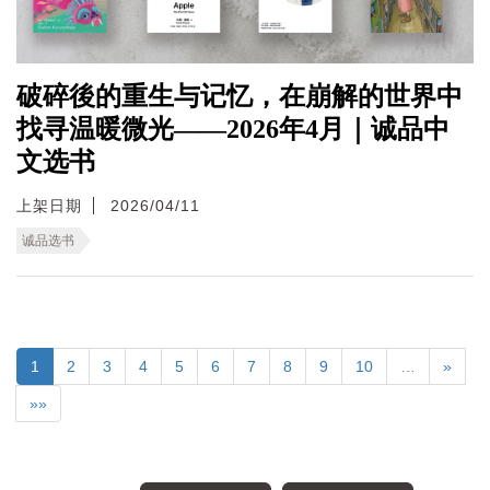
破碎後的重生与记忆，在崩解的世界中
找寻温暖微光——2026年4月｜诚品中
文选书
上架日期
2026/04/11
诚品选书
1
2
3
4
5
6
7
8
9
10
…
»
»»