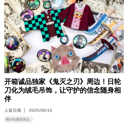
开箱诚品独家《鬼灭之刃》周边！日轮
刀化为绒毛吊饰，让守护的信念随身相
伴
上架日期
2025/08/14
嗜好收藏类商品