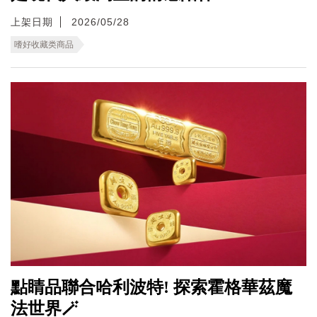
上架日期
2026/05/28
嗜好收藏类商品
點睛品聯合哈利波特! 探索霍格華茲魔
法世界🪄