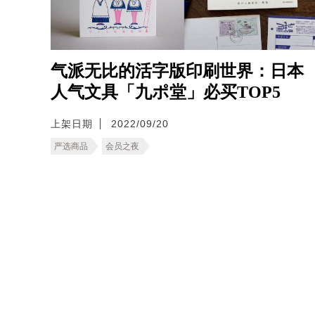
气派无比的活字版印刷世界：日本
人气文具「九ポ堂」必买TOP5
上架日期
2022/09/20
严选商品
会员之夜