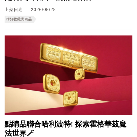
上架日期
2026/05/28
嗜好收藏类商品
點睛品聯合哈利波特! 探索霍格華茲魔
法世界🪄