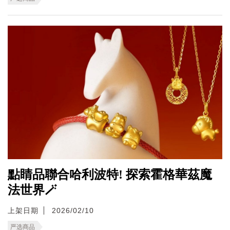
點睛品聯合哈利波特! 探索霍格華茲魔
法世界🪄
上架日期
2026/02/10
严选商品