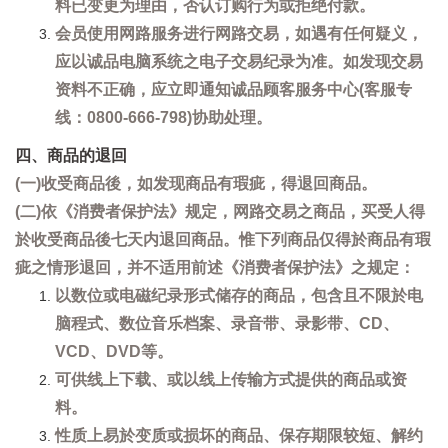
料已变更为理由，否认订购行为或拒绝付款。
会员使用网路服务进行网路交易，如遇有任何疑义，
应以诚品电脑系统之电子交易纪录为准。如发现交易
资料不正确，应立即通知诚品顾客服务中心(客服专
线：0800-666-798)协助处理。
四、商品的退回
(一)收受商品後，如发现商品有瑕疵，得退回商品。
(二)依《消费者保护法》规定，网路交易之商品，买受人得
於收受商品後七天内退回商品。惟下列商品仅得於商品有瑕
疵之情形退回，并不适用前述《消费者保护法》之规定：
以数位或电磁纪录形式储存的商品，包含且不限於电
脑程式、数位音乐档案、录音带、录影带、CD、
VCD、DVD等。
可供线上下载、或以线上传输方式提供的商品或资
料。
性质上易於变质或损坏的商品、保存期限较短、解约