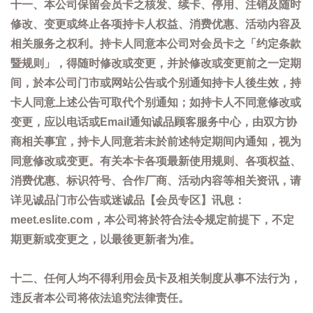
十一、本公司保留会员卡之核发、续卡、停用、注销及随时
修改、变更或终止各项持卡人权益、消费优惠、活动内容及
相关服务之权利。持卡人同意本公司对会员卡之「约定条款
暨规则」，得随时修改或变更，并於修改或变更前之一定期
间，於本公司门市或网站公告或个别通知持卡人後生效，持
卡人同意上述公告可取代个别通知；如持卡人不同意修改或
变更，应以电话或Email通知诚品顾客服务中心，由双方协
商相关事宜，持卡人同意若未於前述特定期间内通知，视为
同意修改或变更。有关本卡各项最新使用规则、各项权益、
消费优惠、标识符号、合作厂商、活动内容等相关资讯，请
详见诚品门市公告或迷诚品【会员专区】讯息：
meet.eslite.com，本公司将於符合法令规定前提下，不定
期更新或变更之，以最後更新者为准。
十二、任何人均不得利用会员卡及相关制度从事不法行为，
违反者本公司将依法追究法律责任。