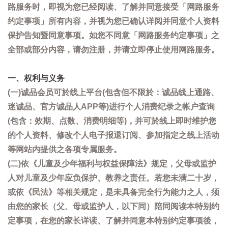
路服务时，即视为您已经阅读、了解并同意接受「网路服务
约定事项」所有内容，并视为您已确认详阅并同意个人资料
保护告知暨同意事项。如您不同意「网路服务约定事项」之
全部或部分内容，请勿注册，并请立即停止使用网路服务。
一、权利与义务
(一)诚品会员可於线上平台(包含但不限於：诚品线上通路、
迷诚品、官方诚品人APP等)进行个人消费纪录之帐户查询
(包含：效期、点数、消费明细等)，并可於线上即时维护您
的个人资料、修改个人电子报退订阅、参加指定之线上活动
等网站内提供之各项专属服务。
(二)依《儿童及少年福利与权益保障法》规定，父母或监护
人对儿童及少年应负保护、教养之责任。若您未满二十岁，
或依《民法》等相关规定，是未具备完全行为能力之人，须
由您的家长（父、母或监护人，以下同）陪同阅读本特别约
定事项，在您的家长详读、了解并同意本特别约定事项後，