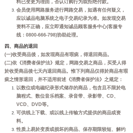
料已变更为理由，否认订购行为或拒绝付款。
会员使用网路服务进行网路交易，如遇有任何疑义，
应以诚品电脑系统之电子交易纪录为准。如发现交易
资料不正确，应立即通知诚品顾客服务中心(客服专
线：0800-666-798)协助处理。
四、商品的退回
(一)收受商品後，如发现商品有瑕疵，得退回商品。
(二)依《消费者保护法》规定，网路交易之商品，买受人得
於收受商品後七天内退回商品。惟下列商品仅得於商品有瑕
疵之情形退回，并不适用前述《消费者保护法》之规定：
以数位或电磁纪录形式储存的商品，包含且不限於电
脑程式、数位音乐档案、录音带、录影带、CD、
VCD、DVD等。
可供线上下载、或以线上传输方式提供的商品或资
料。
性质上易於变质或损坏的商品、保存期限较短、解约