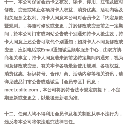
十一、本公司保留会员卡之核发、续卡、停用、注销及随时
修改、变更或终止各项持卡人权益、消费优惠、活动内容及
相关服务之权利。持卡人同意本公司对会员卡之「约定条款
暨规则」，得随时修改或变更，并於修改或变更前之一定期
间，於本公司门市或网站公告或个别通知持卡人後生效，持
卡人同意上述公告可取代个别通知；如持卡人不同意修改或
变更，应以电话或Email通知诚品顾客服务中心，由双方协
商相关事宜，持卡人同意若未於前述特定期间内通知，视为
同意修改或变更。有关本卡各项最新使用规则、各项权益、
消费优惠、标识符号、合作厂商、活动内容等相关资讯，请
详见诚品门市公告或迷诚品【会员专区】讯息：
meet.eslite.com，本公司将於符合法令规定前提下，不定
期更新或变更之，以最後更新者为准。
十二、任何人均不得利用会员卡及相关制度从事不法行为，
违反者本公司将依法追究法律责任。