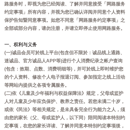
路服务时，即视为您已经阅读、了解并同意接受「网路服务
约定事项」所有内容，并视为您已确认详阅并同意个人资料
保护告知暨同意事项。如您不同意「网路服务约定事项」之
全部或部分内容，请勿注册，并请立即停止使用网路服务。
一、权利与义务
(一)诚品会员可於线上平台(包含但不限於：诚品线上通路、
迷诚品、官方诚品人APP等)进行个人消费纪录之帐户查询
(包含：效期、点数、消费明细等)，并可於线上即时维护您
的个人资料、修改个人电子报退订阅、参加指定之线上活动
等网站内提供之各项专属服务。
(二)依《儿童及少年福利与权益保障法》规定，父母或监护
人对儿童及少年应负保护、教养之责任。若您未满二十岁，
或依《民法》等相关规定，是未具备完全行为能力之人，须
由您的家长（父、母或监护人，以下同）陪同阅读本特别约
定事项，在您的家长详读、了解并同意本特别约定事项後，