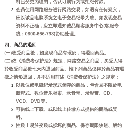
料已变更为理由，否认订购行为或拒绝付款。
会员使用网路服务进行网路交易，如遇有任何疑义，
应以诚品电脑系统之电子交易纪录为准。如发现交易
资料不正确，应立即通知诚品顾客服务中心(客服专
线：0800-666-798)协助处理。
四、商品的退回
(一)收受商品後，如发现商品有瑕疵，得退回商品。
(二)依《消费者保护法》规定，网路交易之商品，买受人得
於收受商品後七天内退回商品。惟下列商品仅得於商品有瑕
疵之情形退回，并不适用前述《消费者保护法》之规定：
以数位或电磁纪录形式储存的商品，包含且不限於电
脑程式、数位音乐档案、录音带、录影带、CD、
VCD、DVD等。
可供线上下载、或以线上传输方式提供的商品或资
料。
性质上易於变质或损坏的商品、保存期限较短、解约