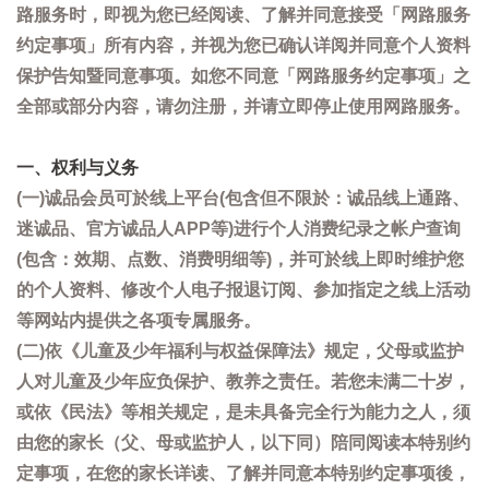
路服务时，即视为您已经阅读、了解并同意接受「网路服务
约定事项」所有内容，并视为您已确认详阅并同意个人资料
保护告知暨同意事项。如您不同意「网路服务约定事项」之
全部或部分内容，请勿注册，并请立即停止使用网路服务。
一、权利与义务
(一)诚品会员可於线上平台(包含但不限於：诚品线上通路、
迷诚品、官方诚品人APP等)进行个人消费纪录之帐户查询
(包含：效期、点数、消费明细等)，并可於线上即时维护您
的个人资料、修改个人电子报退订阅、参加指定之线上活动
等网站内提供之各项专属服务。
(二)依《儿童及少年福利与权益保障法》规定，父母或监护
人对儿童及少年应负保护、教养之责任。若您未满二十岁，
或依《民法》等相关规定，是未具备完全行为能力之人，须
由您的家长（父、母或监护人，以下同）陪同阅读本特别约
定事项，在您的家长详读、了解并同意本特别约定事项後，