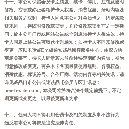
十一、本公司保留会员卡之核发、续卡、停用、注销及随时
修改、变更或终止各项持卡人权益、消费优惠、活动内容及
相关服务之权利。持卡人同意本公司对会员卡之「约定条款
暨规则」，得随时修改或变更，并於修改或变更前之一定期
间，於本公司门市或网站公告或个别通知持卡人後生效，持
卡人同意上述公告可取代个别通知；如持卡人不同意修改或
变更，应以电话或Email通知诚品顾客服务中心，由双方协
商相关事宜，持卡人同意若未於前述特定期间内通知，视为
同意修改或变更。有关本卡各项最新使用规则、各项权益、
消费优惠、标识符号、合作厂商、活动内容等相关资讯，请
详见诚品门市公告或迷诚品【会员专区】讯息：
meet.eslite.com，本公司将於符合法令规定前提下，不定
期更新或变更之，以最後更新者为准。
十二、任何人均不得利用会员卡及相关制度从事不法行为，
违反者本公司将依法追究法律责任。