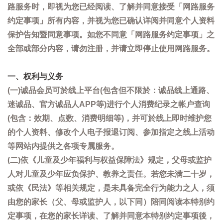
路服务时，即视为您已经阅读、了解并同意接受「网路服务
约定事项」所有内容，并视为您已确认详阅并同意个人资料
保护告知暨同意事项。如您不同意「网路服务约定事项」之
全部或部分内容，请勿注册，并请立即停止使用网路服务。
一、权利与义务
(一)诚品会员可於线上平台(包含但不限於：诚品线上通路、
迷诚品、官方诚品人APP等)进行个人消费纪录之帐户查询
(包含：效期、点数、消费明细等)，并可於线上即时维护您
的个人资料、修改个人电子报退订阅、参加指定之线上活动
等网站内提供之各项专属服务。
(二)依《儿童及少年福利与权益保障法》规定，父母或监护
人对儿童及少年应负保护、教养之责任。若您未满二十岁，
或依《民法》等相关规定，是未具备完全行为能力之人，须
由您的家长（父、母或监护人，以下同）陪同阅读本特别约
定事项，在您的家长详读、了解并同意本特别约定事项後，