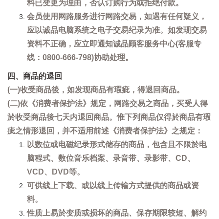
料已变更为理由，否认订购行为或拒绝付款。
会员使用网路服务进行网路交易，如遇有任何疑义，
应以诚品电脑系统之电子交易纪录为准。如发现交易
资料不正确，应立即通知诚品顾客服务中心(客服专
线：0800-666-798)协助处理。
四、商品的退回
(一)收受商品後，如发现商品有瑕疵，得退回商品。
(二)依《消费者保护法》规定，网路交易之商品，买受人得
於收受商品後七天内退回商品。惟下列商品仅得於商品有瑕
疵之情形退回，并不适用前述《消费者保护法》之规定：
以数位或电磁纪录形式储存的商品，包含且不限於电
脑程式、数位音乐档案、录音带、录影带、CD、
VCD、DVD等。
可供线上下载、或以线上传输方式提供的商品或资
料。
性质上易於变质或损坏的商品、保存期限较短、解约