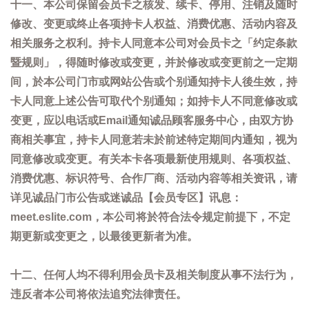
十一、本公司保留会员卡之核发、续卡、停用、注销及随时
修改、变更或终止各项持卡人权益、消费优惠、活动内容及
相关服务之权利。持卡人同意本公司对会员卡之「约定条款
暨规则」，得随时修改或变更，并於修改或变更前之一定期
间，於本公司门市或网站公告或个别通知持卡人後生效，持
卡人同意上述公告可取代个别通知；如持卡人不同意修改或
变更，应以电话或Email通知诚品顾客服务中心，由双方协
商相关事宜，持卡人同意若未於前述特定期间内通知，视为
同意修改或变更。有关本卡各项最新使用规则、各项权益、
消费优惠、标识符号、合作厂商、活动内容等相关资讯，请
详见诚品门市公告或迷诚品【会员专区】讯息：
meet.eslite.com，本公司将於符合法令规定前提下，不定
期更新或变更之，以最後更新者为准。
十二、任何人均不得利用会员卡及相关制度从事不法行为，
违反者本公司将依法追究法律责任。