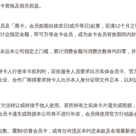
卡资格及相关权益。
员及「黑卡」会员效期自核发日(或升等日)起算，至满12个月之
计达指定金额，即可升等金卡会员，成为金卡会员有效期间内於
未达本公司指定之门槛，累计消费金额与消费次数将均归零，并
持卡人行使本卡权利时，应依服务人员要求出示实体会员卡、官
企业、合作厂商得要求持卡人出示本人身分证明文件正本，以利
任何方法转让或转借予他人使用。若所持有之实体卡片遗失或毁损
会员卡遗失或毁损本公司将不进行补发，会员得使用官方行动版
点数、重制/仿冒会员卡，或有任何违反本约定条款及各项最新使