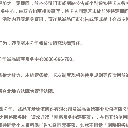
更前之一定期间，於本公司门市或网站公告或个别通知持卡人後
客服务中心，由双方协商相关事宜，持卡人同意若未於前述特定期
动内容等相关资讯，请详见诚品门市公告或迷诚品【会员专区】讯息：
。
行为，违反者本公司将依法追究法律责任。
品顾客服务中心0800-666-798。
条款之效力。本约定条款、卡友制度及相关使用规则等仅适用於
湾台北地方法院为管辖法院。
限公司、诚品开发物流股份有限公司及诚品旅馆事业股份有限公
供之网路服务时，请您详读「网路服务约定事项」，在您开始使
阅并同意个人资料保护告知暨同意事项。如您不同意「网路服务