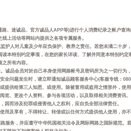
通路、迷诚品、官方诚品人APP等)进行个人消费纪录之帐户查
之线上活动等网站内提供之各项专属服务。
母或监护人对儿童及少年应负保护、教养之责任。若您未满二十岁
阅读本特别约定事项，在您的家长详读、了解并同意本特别约定
项之所有内容。
安全。诚品会员对於自己本身使用网路帐号及密码所为之一切行为
问题发生时，请立即通知诚品顾客服务中心(客服专线：0800-66
或提供给第三人知悉、或使用。除被冒用或盗用之情形外，使用
阅览、更改个人资料、参与各项活动，以及取得相关消费资讯、
，因而涉及犯罪或侵害他人之权利，应自负全部法律责任。
使用及享有，不得转让、转借或以任何方式提供他人使用，亦不
用网路服务，并应遵守中华民国相关法令及网际网路之国际规范。