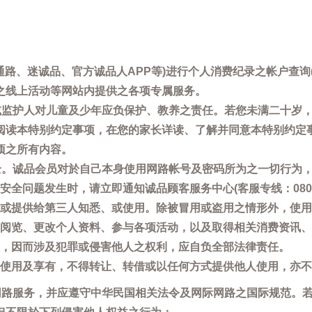
通路、迷诚品、官方诚品人APP等)进行个人消费纪录之帐户查
之线上活动等网站内提供之各项专属服务。
母或监护人对儿童及少年应负保护、教养之责任。若您未满二十岁
阅读本特别约定事项，在您的家长详读、了解并同意本特别约定
项之所有内容。
安全。诚品会员对於自己本身使用网路帐号及密码所为之一切行为
问题发生时，请立即通知诚品顾客服务中心(客服专线：0800-66
或提供给第三人知悉、或使用。除被冒用或盗用之情形外，使用
阅览、更改个人资料、参与各项活动，以及取得相关消费资讯、
，因而涉及犯罪或侵害他人之权利，应自负全部法律责任。
使用及享有，不得转让、转借或以任何方式提供他人使用，亦不
用网路服务，并应遵守中华民国相关法令及网际网路之国际规范。