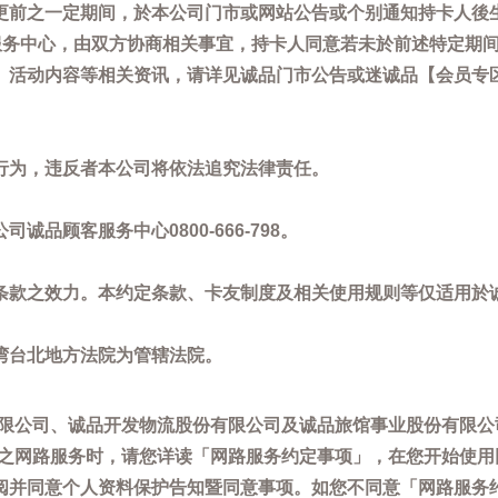
更前之一定期间，於本公司门市或网站公告或个别通知持卡人後
客服务中心，由双方协商相关事宜，持卡人同意若未於前述特定期
动内容等相关资讯，请详见诚品门市公告或迷诚品【会员专区】讯息：
。
行为，违反者本公司将依法追究法律责任。
品顾客服务中心0800-666-798。
条款之效力。本约定条款、卡友制度及相关使用规则等仅适用於
湾台北地方法院为管辖法院。
限公司、诚品开发物流股份有限公司及诚品旅馆事业股份有限公
供之网路服务时，请您详读「网路服务约定事项」，在您开始使
阅并同意个人资料保护告知暨同意事项。如您不同意「网路服务