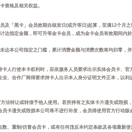
卡资格及相关权益。
员及「黑卡」会员效期自核发日(或升等日)起算，至满12个月之
计达指定金额，即可升等金卡会员，成为金卡会员有效期间内於
未达本公司指定之门槛，累计消费金额与消费次数将均归零，并
持卡人行使本卡权利时，应依服务人员要求出示实体会员卡、官
企业、合作厂商得要求持卡人出示本人身分证明文件正本，以利
任何方法转让或转借予他人使用。若所持有之实体卡片遗失或毁损
会员卡遗失或毁损本公司将不进行补发，会员得使用官方行动版
点数、重制/仿冒会员卡，或有任何违反本约定条款及各项最新使