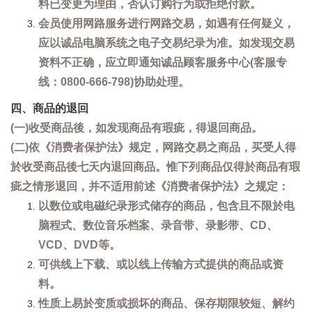
料已变更为理由，否认订购行为或拒绝付款。
会员使用网路服务进行网路交易，如遇有任何疑义，
应以诚品电脑系统之电子交易纪录为准。如发现交易
资料不正确，应立即通知诚品顾客服务中心(客服专
线：0800-666-798)协助处理。
四、商品的退回
(一)收受商品後，如发现商品有瑕疵，得退回商品。
(二)依《消费者保护法》规定，网路交易之商品，买受人得
於收受商品後七天内退回商品。惟下列商品仅得於商品有瑕
疵之情形退回，并不适用前述《消费者保护法》之规定：
以数位或电磁纪录形式储存的商品，包含且不限於电
脑程式、数位音乐档案、录音带、录影带、CD、
VCD、DVD等。
可供线上下载、或以线上传输方式提供的商品或资
料。
性质上易於变质或损坏的商品、保存期限较短、解约