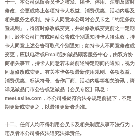
十一、本公司保留会员卡之核发、续卡、停用、注销及随时
修改、变更或终止各项持卡人权益、消费优惠、活动内容及
相关服务之权利。持卡人同意本公司对会员卡之「约定条款
暨规则」，得随时修改或变更，并於修改或变更前之一定期
间，於本公司门市或网站公告或个别通知持卡人後生效，持
卡人同意上述公告可取代个别通知；如持卡人不同意修改或
变更，应以电话或Email通知诚品顾客服务中心，由双方协
商相关事宜，持卡人同意若未於前述特定期间内通知，视为
同意修改或变更。有关本卡各项最新使用规则、各项权益、
消费优惠、标识符号、合作厂商、活动内容等相关资讯，请
详见诚品门市公告或迷诚品【会员专区】讯息：
meet.eslite.com，本公司将於符合法令规定前提下，不定
期更新或变更之，以最後更新者为准。
十二、任何人均不得利用会员卡及相关制度从事不法行为，
违反者本公司将依法追究法律责任。