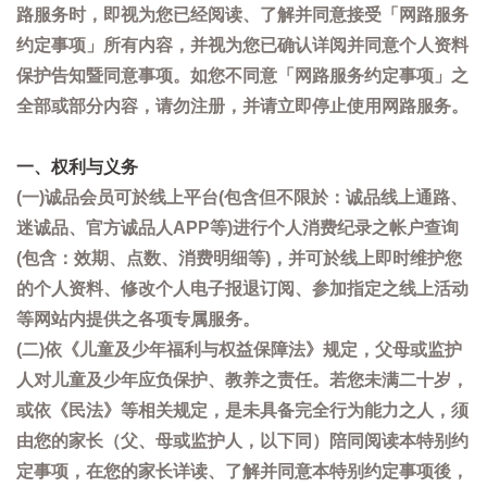
路服务时，即视为您已经阅读、了解并同意接受「网路服务
约定事项」所有内容，并视为您已确认详阅并同意个人资料
保护告知暨同意事项。如您不同意「网路服务约定事项」之
全部或部分内容，请勿注册，并请立即停止使用网路服务。
一、权利与义务
(一)诚品会员可於线上平台(包含但不限於：诚品线上通路、
迷诚品、官方诚品人APP等)进行个人消费纪录之帐户查询
(包含：效期、点数、消费明细等)，并可於线上即时维护您
的个人资料、修改个人电子报退订阅、参加指定之线上活动
等网站内提供之各项专属服务。
(二)依《儿童及少年福利与权益保障法》规定，父母或监护
人对儿童及少年应负保护、教养之责任。若您未满二十岁，
或依《民法》等相关规定，是未具备完全行为能力之人，须
由您的家长（父、母或监护人，以下同）陪同阅读本特别约
定事项，在您的家长详读、了解并同意本特别约定事项後，