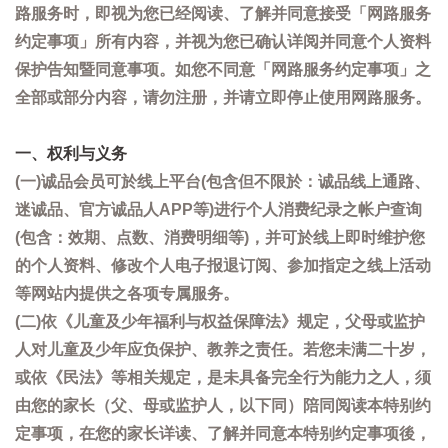
路服务时，即视为您已经阅读、了解并同意接受「网路服务
约定事项」所有内容，并视为您已确认详阅并同意个人资料
保护告知暨同意事项。如您不同意「网路服务约定事项」之
全部或部分内容，请勿注册，并请立即停止使用网路服务。
一、权利与义务
(一)诚品会员可於线上平台(包含但不限於：诚品线上通路、
迷诚品、官方诚品人APP等)进行个人消费纪录之帐户查询
(包含：效期、点数、消费明细等)，并可於线上即时维护您
的个人资料、修改个人电子报退订阅、参加指定之线上活动
等网站内提供之各项专属服务。
(二)依《儿童及少年福利与权益保障法》规定，父母或监护
人对儿童及少年应负保护、教养之责任。若您未满二十岁，
或依《民法》等相关规定，是未具备完全行为能力之人，须
由您的家长（父、母或监护人，以下同）陪同阅读本特别约
定事项，在您的家长详读、了解并同意本特别约定事项後，