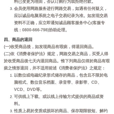
料已变更为理由，否认订购行为或拒绝付款。
会员使用网路服务进行网路交易，如遇有任何疑义，
应以诚品电脑系统之电子交易纪录为准。如发现交易
资料不正确，应立即通知诚品顾客服务中心(客服专
线：0800-666-798)协助处理。
四、商品的退回
(一)收受商品後，如发现商品有瑕疵，得退回商品。
(二)依《消费者保护法》规定，网路交易之商品，买受人得
於收受商品後七天内退回商品。惟下列商品仅得於商品有瑕
疵之情形退回，并不适用前述《消费者保护法》之规定：
以数位或电磁纪录形式储存的商品，包含且不限於电
脑程式、数位音乐档案、录音带、录影带、CD、
VCD、DVD等。
可供线上下载、或以线上传输方式提供的商品或资
料。
性质上易於变质或损坏的商品、保存期限较短、解约