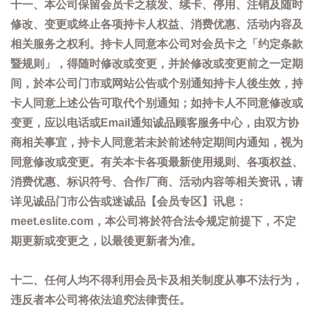
十一、本公司保留会员卡之核发、续卡、停用、注销及随时
修改、变更或终止各项持卡人权益、消费优惠、活动内容及
相关服务之权利。持卡人同意本公司对会员卡之「约定条款
暨规则」，得随时修改或变更，并於修改或变更前之一定期
间，於本公司门市或网站公告或个别通知持卡人後生效，持
卡人同意上述公告可取代个别通知；如持卡人不同意修改或
变更，应以电话或Email通知诚品顾客服务中心，由双方协
商相关事宜，持卡人同意若未於前述特定期间内通知，视为
同意修改或变更。有关本卡各项最新使用规则、各项权益、
消费优惠、标识符号、合作厂商、活动内容等相关资讯，请
详见诚品门市公告或迷诚品【会员专区】讯息：
meet.eslite.com，本公司将於符合法令规定前提下，不定
期更新或变更之，以最後更新者为准。
十二、任何人均不得利用会员卡及相关制度从事不法行为，
违反者本公司将依法追究法律责任。