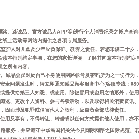
通路、迷诚品、官方诚品人APP等)进行个人消费纪录之帐户查
之线上活动等网站内提供之各项专属服务。
母或监护人对儿童及少年应负保护、教养之责任。若您未满二十岁
阅读本特别约定事项，在您的家长详读、了解并同意本特别约定
项之所有内容。
安全。诚品会员对於自己本身使用网路帐号及密码所为之一切行为
问题发生时，请立即通知诚品顾客服务中心(客服专线：0800-66
或提供给第三人知悉、或使用。除被冒用或盗用之情形外，使用
阅览、更改个人资料、参与各项活动，以及取得相关消费资讯、
，因而涉及犯罪或侵害他人之权利，应自负全部法律责任。
使用及享有，不得转让、转借或以任何方式提供他人使用，亦不
用网路服务，并应遵守中华民国相关法令及网际网路之国际规范。