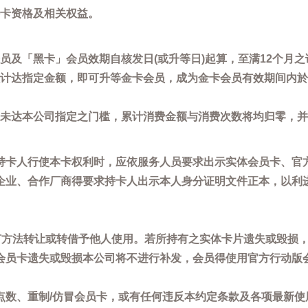
卡资格及相关权益。
员及「黑卡」会员效期自核发日(或升等日)起算，至满12个月之
计达指定金额，即可升等金卡会员，成为金卡会员有效期间内於
未达本公司指定之门槛，累计消费金额与消费次数将均归零，并
持卡人行使本卡权利时，应依服务人员要求出示实体会员卡、官
企业、合作厂商得要求持卡人出示本人身分证明文件正本，以利
任何方法转让或转借予他人使用。若所持有之实体卡片遗失或毁损
会员卡遗失或毁损本公司将不进行补发，会员得使用官方行动版
点数、重制/仿冒会员卡，或有任何违反本约定条款及各项最新使