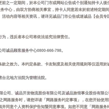
更前之一定期间，於本公司门市或网站公告或个别通知持卡人後
客服务中心，由双方协商相关事宜，持卡人同意若未於前述特定期
动内容等相关资讯，请详见诚品门市公告或迷诚品【会员专区】讯息：
。
行为，违反者本公司将依法追究法律责任。
品顾客服务中心0800-666-798。
条款之效力。本约定条款、卡友制度及相关使用规则等仅适用於
湾台北地方法院为管辖法院。
限公司、诚品开发物流股份有限公司及诚品旅馆事业股份有限公
供之网路服务时，请您详读「网路服务约定事项」，在您开始使
阅并同意个人资料保护告知暨同意事项。如您不同意「网路服务