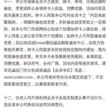
十一、本公司保留会员卡之核发、续卡、停用、注销及随时
修改、变更或终止各项持卡人权益、消费优惠、活动内容及
相关服务之权利。持卡人同意本公司对会员卡之「约定条款
暨规则」，得随时修改或变更，并於修改或变更前之一定期
间，於本公司门市或网站公告或个别通知持卡人後生效，持
卡人同意上述公告可取代个别通知；如持卡人不同意修改或
变更，应以电话或Email通知诚品顾客服务中心，由双方协
商相关事宜，持卡人同意若未於前述特定期间内通知，视为
同意修改或变更。有关本卡各项最新使用规则、各项权益、
消费优惠、标识符号、合作厂商、活动内容等相关资讯，请
详见诚品门市公告或迷诚品【会员专区】讯息：
meet.eslite.com，本公司将於符合法令规定前提下，不定
期更新或变更之，以最後更新者为准。
十二、任何人均不得利用会员卡及相关制度从事不法行为，
违反者本公司将依法追究法律责任。