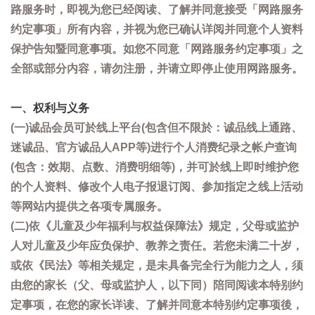
路服务时，即视为您已经阅读、了解并同意接受「网路服务
约定事项」所有内容，并视为您已确认详阅并同意个人资料
保护告知暨同意事项。如您不同意「网路服务约定事项」之
全部或部分内容，请勿注册，并请立即停止使用网路服务。
一、权利与义务
(一)诚品会员可於线上平台(包含但不限於：诚品线上通路、
迷诚品、官方诚品人APP等)进行个人消费纪录之帐户查询
(包含：效期、点数、消费明细等)，并可於线上即时维护您
的个人资料、修改个人电子报退订阅、参加指定之线上活动
等网站内提供之各项专属服务。
(二)依《儿童及少年福利与权益保障法》规定，父母或监护
人对儿童及少年应负保护、教养之责任。若您未满二十岁，
或依《民法》等相关规定，是未具备完全行为能力之人，须
由您的家长（父、母或监护人，以下同）陪同阅读本特别约
定事项，在您的家长详读、了解并同意本特别约定事项後，