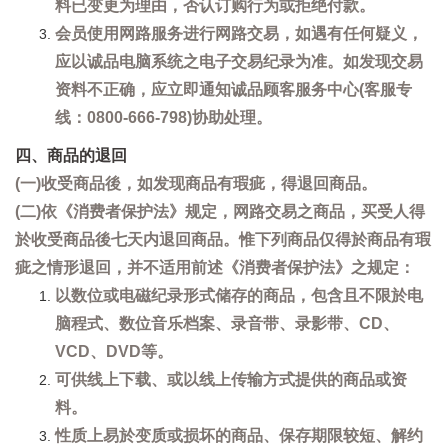
料已变更为理由，否认订购行为或拒绝付款。
会员使用网路服务进行网路交易，如遇有任何疑义，
应以诚品电脑系统之电子交易纪录为准。如发现交易
资料不正确，应立即通知诚品顾客服务中心(客服专
线：0800-666-798)协助处理。
四、商品的退回
(一)收受商品後，如发现商品有瑕疵，得退回商品。
(二)依《消费者保护法》规定，网路交易之商品，买受人得
於收受商品後七天内退回商品。惟下列商品仅得於商品有瑕
疵之情形退回，并不适用前述《消费者保护法》之规定：
以数位或电磁纪录形式储存的商品，包含且不限於电
脑程式、数位音乐档案、录音带、录影带、CD、
VCD、DVD等。
可供线上下载、或以线上传输方式提供的商品或资
料。
性质上易於变质或损坏的商品、保存期限较短、解约