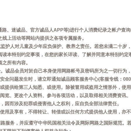
通路、迷诚品、官方诚品人APP等)进行个人消费纪录之帐户查
之线上活动等网站内提供之各项专属服务。
母或监护人对儿童及少年应负保护、教养之责任。若您未满二十岁
阅读本特别约定事项，在您的家长详读、了解并同意本特别约定
项之所有内容。
安全。诚品会员对於自己本身使用网路帐号及密码所为之一切行为
问题发生时，请立即通知诚品顾客服务中心(客服专线：0800-66
或提供给第三人知悉、或使用。除被冒用或盗用之情形外，使用
阅览、更改个人资料、参与各项活动，以及取得相关消费资讯、
，因而涉及犯罪或侵害他人之权利，应自负全部法律责任。
使用及享有，不得转让、转借或以任何方式提供他人使用，亦不
用网路服务，并应遵守中华民国相关法令及网际网路之国际规范。