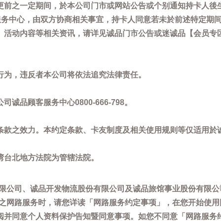
更前之一定期间，於本公司门市或网站公告或个别通知持卡人後
客服务中心，由双方协商相关事宜，持卡人同意若未於前述特定期
动内容等相关资讯，请详见诚品门市公告或迷诚品【会员专区】讯息：
。
行为，违反者本公司将依法追究法律责任。
品顾客服务中心0800-666-798。
条款之效力。本约定条款、卡友制度及相关使用规则等仅适用於
湾台北地方法院为管辖法院。
限公司、诚品开发物流股份有限公司及诚品旅馆事业股份有限公
供之网路服务时，请您详读「网路服务约定事项」，在您开始使
阅并同意个人资料保护告知暨同意事项。如您不同意「网路服务