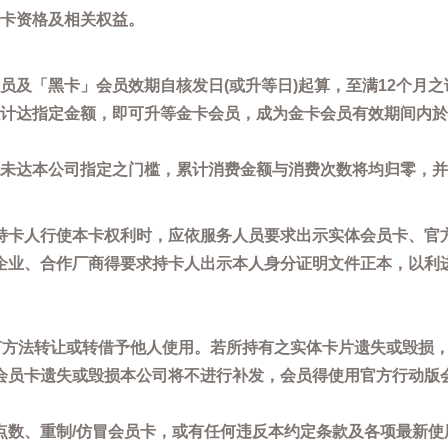
卡资格及相关权益。
员及「黑卡」会员效期自核发日(或升等日)起算，至满12个月之
计达指定金额，即可升等金卡会员，成为金卡会员有效期间内於
未达本公司指定之门槛，累计消费金额与消费次数将均归零，并
持卡人行使本卡权利时，应依服务人员要求出示实体会员卡、官
企业、合作厂商得要求持卡人出示本人身分证明文件正本，以利
任何方法转让或转借予他人使用。若所持有之实体卡片遗失或毁损
会员卡遗失或毁损本公司将不进行补发，会员得使用官方行动版
点数、重制/仿冒会员卡，或有任何违反本约定条款及各项最新使