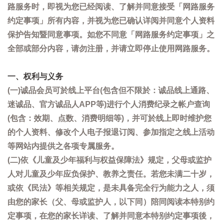
路服务时，即视为您已经阅读、了解并同意接受「网路服务
约定事项」所有内容，并视为您已确认详阅并同意个人资料
保护告知暨同意事项。如您不同意「网路服务约定事项」之
全部或部分内容，请勿注册，并请立即停止使用网路服务。
一、权利与义务
(一)诚品会员可於线上平台(包含但不限於：诚品线上通路、
迷诚品、官方诚品人APP等)进行个人消费纪录之帐户查询
(包含：效期、点数、消费明细等)，并可於线上即时维护您
的个人资料、修改个人电子报退订阅、参加指定之线上活动
等网站内提供之各项专属服务。
(二)依《儿童及少年福利与权益保障法》规定，父母或监护
人对儿童及少年应负保护、教养之责任。若您未满二十岁，
或依《民法》等相关规定，是未具备完全行为能力之人，须
由您的家长（父、母或监护人，以下同）陪同阅读本特别约
定事项，在您的家长详读、了解并同意本特别约定事项後，