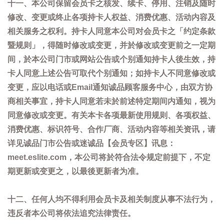
十一、本公司保留会员卡之核发、续卡、停用、注销及随时
修改、变更或终止各项持卡人权益、消费优惠、活动内容及
相关服务之权利。持卡人同意本公司对会员卡之「约定条款
暨规则」，得随时修改或变更，并於修改或变更前之一定期
间，於本公司门市或网站公告或个别通知持卡人後生效，持
卡人同意上述公告可取代个别通知；如持卡人不同意修改或
变更，应以电话或Email通知诚品顾客服务中心，由双方协
商相关事宜，持卡人同意若未於前述特定期间内通知，视为
同意修改或变更。有关本卡各项最新使用规则、各项权益、
消费优惠、标识符号、合作厂商、活动内容等相关资讯，请
详见诚品门市公告或迷诚品【会员专区】讯息：
meet.eslite.com，本公司将於符合法令规定前提下，不定
期更新或变更之，以最後更新者为准。
十二、任何人均不得利用会员卡及相关制度从事不法行为，
违反者本公司将依法追究法律责任。