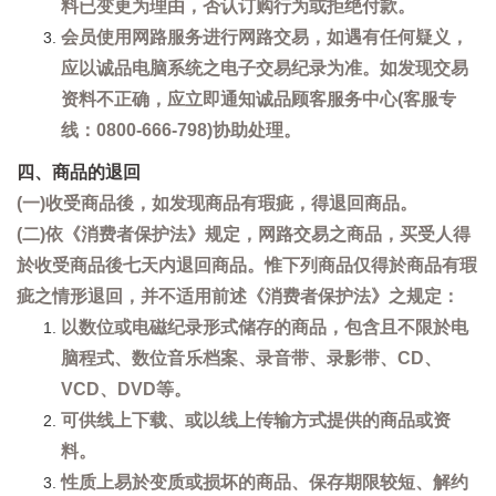
料已变更为理由，否认订购行为或拒绝付款。
会员使用网路服务进行网路交易，如遇有任何疑义，
应以诚品电脑系统之电子交易纪录为准。如发现交易
资料不正确，应立即通知诚品顾客服务中心(客服专
线：0800-666-798)协助处理。
四、商品的退回
(一)收受商品後，如发现商品有瑕疵，得退回商品。
(二)依《消费者保护法》规定，网路交易之商品，买受人得
於收受商品後七天内退回商品。惟下列商品仅得於商品有瑕
疵之情形退回，并不适用前述《消费者保护法》之规定：
以数位或电磁纪录形式储存的商品，包含且不限於电
脑程式、数位音乐档案、录音带、录影带、CD、
VCD、DVD等。
可供线上下载、或以线上传输方式提供的商品或资
料。
性质上易於变质或损坏的商品、保存期限较短、解约