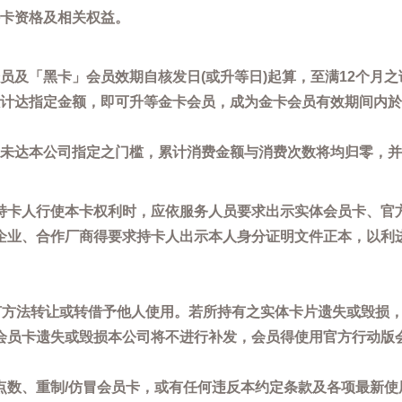
卡资格及相关权益。
员及「黑卡」会员效期自核发日(或升等日)起算，至满12个月之
计达指定金额，即可升等金卡会员，成为金卡会员有效期间内於
未达本公司指定之门槛，累计消费金额与消费次数将均归零，并
持卡人行使本卡权利时，应依服务人员要求出示实体会员卡、官
企业、合作厂商得要求持卡人出示本人身分证明文件正本，以利
任何方法转让或转借予他人使用。若所持有之实体卡片遗失或毁损
会员卡遗失或毁损本公司将不进行补发，会员得使用官方行动版
点数、重制/仿冒会员卡，或有任何违反本约定条款及各项最新使