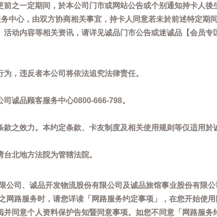
更前之一定期间，於本公司门市或网站公告或个别通知持卡人後
客服务中心，由双方协商相关事宜，持卡人同意若未於前述特定期
动内容等相关资讯，请详见诚品门市公告或迷诚品【会员专区】讯息：
。
行为，违反者本公司将依法追究法律责任。
品顾客服务中心0800-666-798。
条款之效力。本约定条款、卡友制度及相关使用规则等仅适用於
湾台北地方法院为管辖法院。
限公司、诚品开发物流股份有限公司及诚品旅馆事业股份有限公
供之网路服务时，请您详读「网路服务约定事项」，在您开始使
阅并同意个人资料保护告知暨同意事项。如您不同意「网路服务