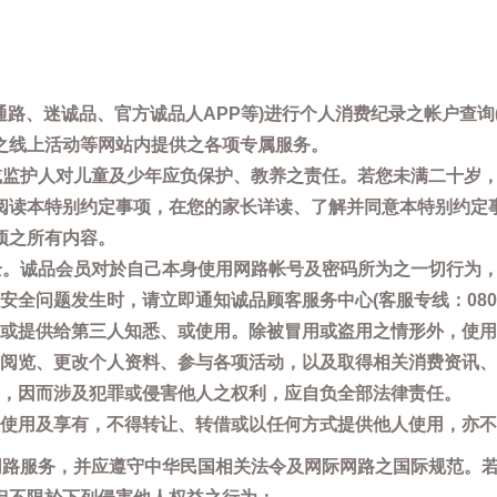
通路、迷诚品、官方诚品人APP等)进行个人消费纪录之帐户查
之线上活动等网站内提供之各项专属服务。
母或监护人对儿童及少年应负保护、教养之责任。若您未满二十岁
阅读本特别约定事项，在您的家长详读、了解并同意本特别约定
项之所有内容。
安全。诚品会员对於自己本身使用网路帐号及密码所为之一切行为
问题发生时，请立即通知诚品顾客服务中心(客服专线：0800-66
或提供给第三人知悉、或使用。除被冒用或盗用之情形外，使用
阅览、更改个人资料、参与各项活动，以及取得相关消费资讯、
，因而涉及犯罪或侵害他人之权利，应自负全部法律责任。
使用及享有，不得转让、转借或以任何方式提供他人使用，亦不
用网路服务，并应遵守中华民国相关法令及网际网路之国际规范。