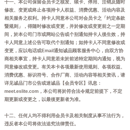
十一、本公司保留会员卡之核发、续卡、停用、注销及随时
修改、变更或终止各项持卡人权益、消费优惠、活动内容及
相关服务之权利。持卡人同意本公司对会员卡之「约定条款
暨规则」，得随时修改或变更，并於修改或变更前之一定期
间，於本公司门市或网站公告或个别通知持卡人後生效，持
卡人同意上述公告可取代个别通知；如持卡人不同意修改或
变更，应以电话或Email通知诚品顾客服务中心，由双方协
商相关事宜，持卡人同意若未於前述特定期间内通知，视为
同意修改或变更。有关本卡各项最新使用规则、各项权益、
消费优惠、标识符号、合作厂商、活动内容等相关资讯，请
详见诚品门市公告或迷诚品【会员专区】讯息：
meet.eslite.com，本公司将於符合法令规定前提下，不定
期更新或变更之，以最後更新者为准。
十二、任何人均不得利用会员卡及相关制度从事不法行为，
违反者本公司将依法追究法律责任。