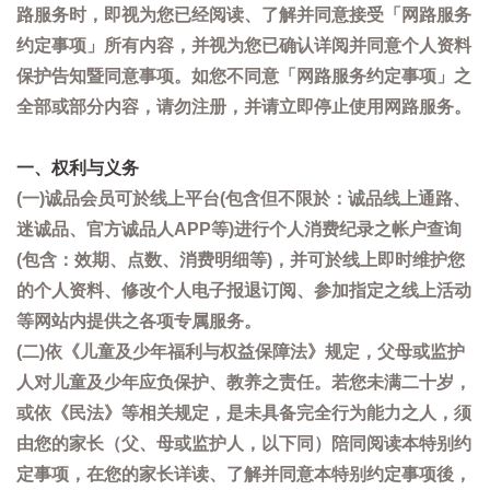
路服务时，即视为您已经阅读、了解并同意接受「网路服务
约定事项」所有内容，并视为您已确认详阅并同意个人资料
保护告知暨同意事项。如您不同意「网路服务约定事项」之
全部或部分内容，请勿注册，并请立即停止使用网路服务。
一、权利与义务
(一)诚品会员可於线上平台(包含但不限於：诚品线上通路、
迷诚品、官方诚品人APP等)进行个人消费纪录之帐户查询
(包含：效期、点数、消费明细等)，并可於线上即时维护您
的个人资料、修改个人电子报退订阅、参加指定之线上活动
等网站内提供之各项专属服务。
(二)依《儿童及少年福利与权益保障法》规定，父母或监护
人对儿童及少年应负保护、教养之责任。若您未满二十岁，
或依《民法》等相关规定，是未具备完全行为能力之人，须
由您的家长（父、母或监护人，以下同）陪同阅读本特别约
定事项，在您的家长详读、了解并同意本特别约定事项後，