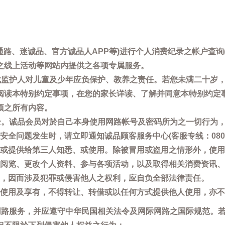
通路、迷诚品、官方诚品人APP等)进行个人消费纪录之帐户查
之线上活动等网站内提供之各项专属服务。
母或监护人对儿童及少年应负保护、教养之责任。若您未满二十岁
阅读本特别约定事项，在您的家长详读、了解并同意本特别约定
项之所有内容。
安全。诚品会员对於自己本身使用网路帐号及密码所为之一切行为
问题发生时，请立即通知诚品顾客服务中心(客服专线：0800-66
或提供给第三人知悉、或使用。除被冒用或盗用之情形外，使用
阅览、更改个人资料、参与各项活动，以及取得相关消费资讯、
，因而涉及犯罪或侵害他人之权利，应自负全部法律责任。
使用及享有，不得转让、转借或以任何方式提供他人使用，亦不
用网路服务，并应遵守中华民国相关法令及网际网路之国际规范。