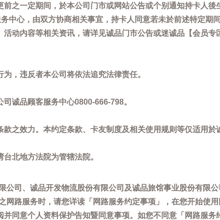
更前之一定期间，於本公司门市或网站公告或个别通知持卡人後
客服务中心，由双方协商相关事宜，持卡人同意若未於前述特定期
动内容等相关资讯，请详见诚品门市公告或迷诚品【会员专区】讯息：
。
行为，违反者本公司将依法追究法律责任。
品顾客服务中心0800-666-798。
条款之效力。本约定条款、卡友制度及相关使用规则等仅适用於
湾台北地方法院为管辖法院。
限公司、诚品开发物流股份有限公司及诚品旅馆事业股份有限公
供之网路服务时，请您详读「网路服务约定事项」，在您开始使
阅并同意个人资料保护告知暨同意事项。如您不同意「网路服务