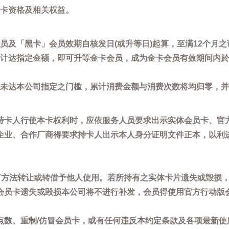
卡资格及相关权益。
员及「黑卡」会员效期自核发日(或升等日)起算，至满12个月之
计达指定金额，即可升等金卡会员，成为金卡会员有效期间内於
未达本公司指定之门槛，累计消费金额与消费次数将均归零，并
持卡人行使本卡权利时，应依服务人员要求出示实体会员卡、官
企业、合作厂商得要求持卡人出示本人身分证明文件正本，以利
任何方法转让或转借予他人使用。若所持有之实体卡片遗失或毁损
会员卡遗失或毁损本公司将不进行补发，会员得使用官方行动版
点数、重制/仿冒会员卡，或有任何违反本约定条款及各项最新使