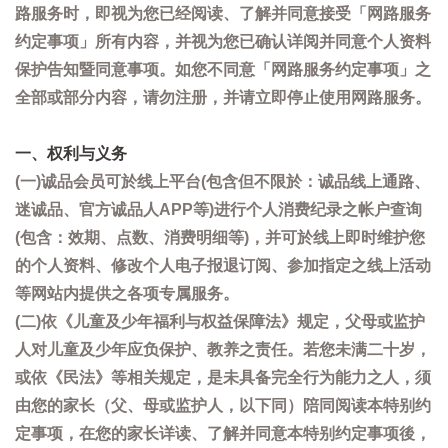
路服务时，即视为您已经阅读、了解并同意接受「网路服务
约定事项」所有内容，并视为您已确认详阅并同意个人资料
保护告知暨同意事项。如您不同意「网路服务约定事项」之
全部或部分内容，请勿注册，并请立即停止使用网路服务。
一、权利与义务
(一)诚品会员可於线上平台(包含但不限於：诚品线上通路、
迷诚品、官方诚品人APP等)进行个人消费纪录之帐户查询
(包含：效期、点数、消费明细等)，并可於线上即时维护您
的个人资料、修改个人电子报退订阅、参加指定之线上活动
等网站内提供之各项专属服务。
(二)依《儿童及少年福利与权益保障法》规定，父母或监护
人对儿童及少年应负保护、教养之责任。若您未满二十岁，
或依《民法》等相关规定，是未具备完全行为能力之人，须
由您的家长（父、母或监护人，以下同）陪同阅读本特别约
定事项，在您的家长详读、了解并同意本特别约定事项後，