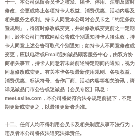
十一、本公司保留会员卡之核发、续卡、停用、注销及随时
修改、变更或终止各项持卡人权益、消费优惠、活动内容及
相关服务之权利。持卡人同意本公司对会员卡之「约定条款
暨规则」，得随时修改或变更，并於修改或变更前之一定期
间，於本公司门市或网站公告或个别通知持卡人後生效，持
卡人同意上述公告可取代个别通知；如持卡人不同意修改或
变更，应以电话或Email通知诚品顾客服务中心，由双方协
商相关事宜，持卡人同意若未於前述特定期间内通知，视为
同意修改或变更。有关本卡各项最新使用规则、各项权益、
消费优惠、标识符号、合作厂商、活动内容等相关资讯，请
详见诚品门市公告或迷诚品【会员专区】讯息：
meet.eslite.com，本公司将於符合法令规定前提下，不定
期更新或变更之，以最後更新者为准。
十二、任何人均不得利用会员卡及相关制度从事不法行为，
违反者本公司将依法追究法律责任。