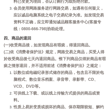
料已变更为理由，否认订购行为或拒绝付款。
会员使用网路服务进行网路交易，如遇有任何疑义，
应以诚品电脑系统之电子交易纪录为准。如发现交易
资料不正确，应立即通知诚品顾客服务中心(客服专
线：0800-666-798)协助处理。
四、商品的退回
(一)收受商品後，如发现商品有瑕疵，得退回商品。
(二)依《消费者保护法》规定，网路交易之商品，买受人得
於收受商品後七天内退回商品。惟下列商品仅得於商品有瑕
疵之情形退回，并不适用前述《消费者保护法》之规定：
以数位或电磁纪录形式储存的商品，包含且不限於电
脑程式、数位音乐档案、录音带、录影带、CD、
VCD、DVD等。
可供线上下载、或以线上传输方式提供的商品或资
料。
性质上易於变质或损坏的商品、保存期限较短、解约