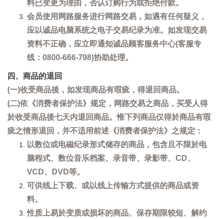
料已变更为理由，否认订购行为或拒绝付款。
会员使用网路服务进行网路交易，如遇有任何疑义，
应以诚品电脑系统之电子交易纪录为准。如发现交易
资料不正确，应立即通知诚品顾客服务中心(客服专
线：0800-666-798)协助处理。
四、商品的退回
(一)收受商品後，如发现商品有瑕疵，得退回商品。
(二)依《消费者保护法》规定，网路交易之商品，买受人得
於收受商品後七天内退回商品。惟下列商品仅得於商品有瑕
疵之情形退回，并不适用前述《消费者保护法》之规定：
以数位或电磁纪录形式储存的商品，包含且不限於电
脑程式、数位音乐档案、录音带、录影带、CD、
VCD、DVD等。
可供线上下载、或以线上传输方式提供的商品或资
料。
性质上易於变质或损坏的商品、保存期限较短、解约