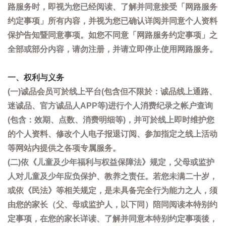
路服务时，即视为您已经阅读、了解并同意接受「网路服务
约定事项」所有内容，并视为您已确认详阅并同意个人资料
保护告知暨同意事项。如您不同意「网路服务约定事项」之
全部或部分内容，请勿注册，并请立即停止使用网路服务。
一、权利与义务
(一)诚品会员可於线上平台(包含但不限於：诚品线上通路、
迷诚品、官方诚品人APP等)进行个人消费纪录之帐户查询
(包含：效期、点数、消费明细等)，并可於线上即时维护您
的个人资料、修改个人电子报退订阅、参加指定之线上活动
等网站内提供之各项专属服务。
(二)依《儿童及少年福利与权益保障法》规定，父母或监护
人对儿童及少年应负保护、教养之责任。若您未满二十岁，
或依《民法》等相关规定，是未具备完全行为能力之人，须
由您的家长（父、母或监护人，以下同）陪同阅读本特别约
定事项，在您的家长详读、了解并同意本特别约定事项後，