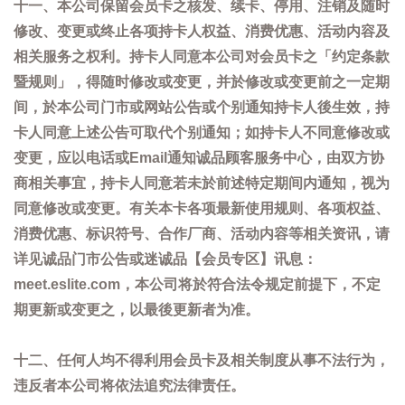
十一、本公司保留会员卡之核发、续卡、停用、注销及随时
修改、变更或终止各项持卡人权益、消费优惠、活动内容及
相关服务之权利。持卡人同意本公司对会员卡之「约定条款
暨规则」，得随时修改或变更，并於修改或变更前之一定期
间，於本公司门市或网站公告或个别通知持卡人後生效，持
卡人同意上述公告可取代个别通知；如持卡人不同意修改或
变更，应以电话或Email通知诚品顾客服务中心，由双方协
商相关事宜，持卡人同意若未於前述特定期间内通知，视为
同意修改或变更。有关本卡各项最新使用规则、各项权益、
消费优惠、标识符号、合作厂商、活动内容等相关资讯，请
详见诚品门市公告或迷诚品【会员专区】讯息：
meet.eslite.com，本公司将於符合法令规定前提下，不定
期更新或变更之，以最後更新者为准。
十二、任何人均不得利用会员卡及相关制度从事不法行为，
违反者本公司将依法追究法律责任。