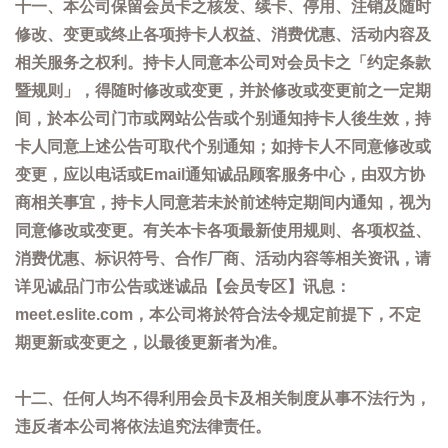
十一、本公司保留会员卡之核发、续卡、停用、注销及随时
修改、变更或终止各项持卡人权益、消费优惠、活动内容及
相关服务之权利。持卡人同意本公司对会员卡之「约定条款
暨规则」，得随时修改或变更，并於修改或变更前之一定期
间，於本公司门市或网站公告或个别通知持卡人後生效，持
卡人同意上述公告可取代个别通知；如持卡人不同意修改或
变更，应以电话或Email通知诚品顾客服务中心，由双方协
商相关事宜，持卡人同意若未於前述特定期间内通知，视为
同意修改或变更。有关本卡各项最新使用规则、各项权益、
消费优惠、标识符号、合作厂商、活动内容等相关资讯，请
详见诚品门市公告或迷诚品【会员专区】讯息：
meet.eslite.com，本公司将於符合法令规定前提下，不定
期更新或变更之，以最後更新者为准。
十二、任何人均不得利用会员卡及相关制度从事不法行为，
违反者本公司将依法追究法律责任。