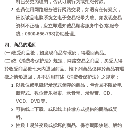
料已变更为理由，否认订购行为或拒绝付款。
会员使用网路服务进行网路交易，如遇有任何疑义，
应以诚品电脑系统之电子交易纪录为准。如发现交易
资料不正确，应立即通知诚品顾客服务中心(客服专
线：0800-666-798)协助处理。
四、商品的退回
(一)收受商品後，如发现商品有瑕疵，得退回商品。
(二)依《消费者保护法》规定，网路交易之商品，买受人得
於收受商品後七天内退回商品。惟下列商品仅得於商品有瑕
疵之情形退回，并不适用前述《消费者保护法》之规定：
以数位或电磁纪录形式储存的商品，包含且不限於电
脑程式、数位音乐档案、录音带、录影带、CD、
VCD、DVD等。
可供线上下载、或以线上传输方式提供的商品或资
料。
性质上易於变质或损坏的商品、保存期限较短、解约