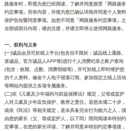
路服务时，即视为您已经阅读、了解并同意接受「网路服务
约定事项」所有内容，并视为您已确认详阅并同意个人资料
保护告知暨同意事项。如您不同意「网路服务约定事项」之
全部或部分内容，请勿注册，并请立即停止使用网路服务。
一、权利与义务
(一)诚品会员可於线上平台(包含但不限於：诚品线上通路、
迷诚品、官方诚品人APP等)进行个人消费纪录之帐户查询
(包含：效期、点数、消费明细等)，并可於线上即时维护您
的个人资料、修改个人电子报退订阅、参加指定之线上活动
等网站内提供之各项专属服务。
(二)依《儿童及少年福利与权益保障法》规定，父母或监护
人对儿童及少年应负保护、教养之责任。若您未满二十岁，
或依《民法》等相关规定，是未具备完全行为能力之人，须
由您的家长（父、母或监护人，以下同）陪同阅读本特别约
定事项，在您的家长详读、了解并同意本特别约定事项後，