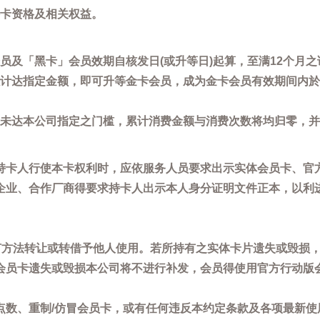
卡资格及相关权益。
员及「黑卡」会员效期自核发日(或升等日)起算，至满12个月之
计达指定金额，即可升等金卡会员，成为金卡会员有效期间内於
未达本公司指定之门槛，累计消费金额与消费次数将均归零，并
持卡人行使本卡权利时，应依服务人员要求出示实体会员卡、官
企业、合作厂商得要求持卡人出示本人身分证明文件正本，以利
任何方法转让或转借予他人使用。若所持有之实体卡片遗失或毁损
会员卡遗失或毁损本公司将不进行补发，会员得使用官方行动版
点数、重制/仿冒会员卡，或有任何违反本约定条款及各项最新使