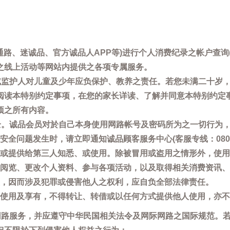
通路、迷诚品、官方诚品人APP等)进行个人消费纪录之帐户查
之线上活动等网站内提供之各项专属服务。
母或监护人对儿童及少年应负保护、教养之责任。若您未满二十岁
阅读本特别约定事项，在您的家长详读、了解并同意本特别约定
项之所有内容。
安全。诚品会员对於自己本身使用网路帐号及密码所为之一切行为
问题发生时，请立即通知诚品顾客服务中心(客服专线：0800-66
或提供给第三人知悉、或使用。除被冒用或盗用之情形外，使用
阅览、更改个人资料、参与各项活动，以及取得相关消费资讯、
，因而涉及犯罪或侵害他人之权利，应自负全部法律责任。
使用及享有，不得转让、转借或以任何方式提供他人使用，亦不
用网路服务，并应遵守中华民国相关法令及网际网路之国际规范。