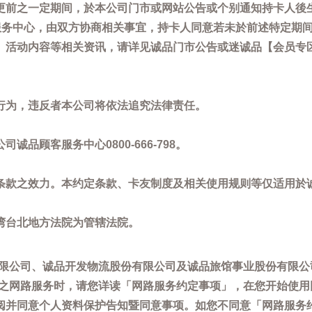
更前之一定期间，於本公司门市或网站公告或个别通知持卡人後
客服务中心，由双方协商相关事宜，持卡人同意若未於前述特定期
动内容等相关资讯，请详见诚品门市公告或迷诚品【会员专区】讯息：
。
行为，违反者本公司将依法追究法律责任。
品顾客服务中心0800-666-798。
条款之效力。本约定条款、卡友制度及相关使用规则等仅适用於
湾台北地方法院为管辖法院。
限公司、诚品开发物流股份有限公司及诚品旅馆事业股份有限公
供之网路服务时，请您详读「网路服务约定事项」，在您开始使
阅并同意个人资料保护告知暨同意事项。如您不同意「网路服务