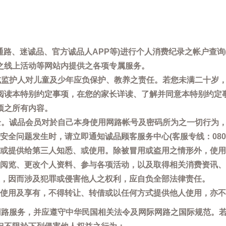
通路、迷诚品、官方诚品人APP等)进行个人消费纪录之帐户查
之线上活动等网站内提供之各项专属服务。
母或监护人对儿童及少年应负保护、教养之责任。若您未满二十岁
阅读本特别约定事项，在您的家长详读、了解并同意本特别约定
项之所有内容。
安全。诚品会员对於自己本身使用网路帐号及密码所为之一切行为
问题发生时，请立即通知诚品顾客服务中心(客服专线：0800-66
或提供给第三人知悉、或使用。除被冒用或盗用之情形外，使用
阅览、更改个人资料、参与各项活动，以及取得相关消费资讯、
，因而涉及犯罪或侵害他人之权利，应自负全部法律责任。
使用及享有，不得转让、转借或以任何方式提供他人使用，亦不
用网路服务，并应遵守中华民国相关法令及网际网路之国际规范。