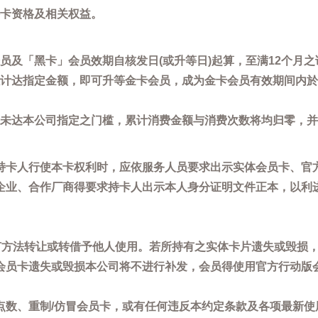
卡资格及相关权益。
员及「黑卡」会员效期自核发日(或升等日)起算，至满12个月之
计达指定金额，即可升等金卡会员，成为金卡会员有效期间内於
未达本公司指定之门槛，累计消费金额与消费次数将均归零，并
持卡人行使本卡权利时，应依服务人员要求出示实体会员卡、官
企业、合作厂商得要求持卡人出示本人身分证明文件正本，以利
任何方法转让或转借予他人使用。若所持有之实体卡片遗失或毁损
会员卡遗失或毁损本公司将不进行补发，会员得使用官方行动版
点数、重制/仿冒会员卡，或有任何违反本约定条款及各项最新使