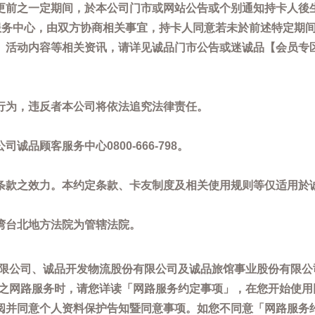
更前之一定期间，於本公司门市或网站公告或个别通知持卡人後
客服务中心，由双方协商相关事宜，持卡人同意若未於前述特定期
动内容等相关资讯，请详见诚品门市公告或迷诚品【会员专区】讯息：
。
行为，违反者本公司将依法追究法律责任。
品顾客服务中心0800-666-798。
条款之效力。本约定条款、卡友制度及相关使用规则等仅适用於
湾台北地方法院为管辖法院。
限公司、诚品开发物流股份有限公司及诚品旅馆事业股份有限公
供之网路服务时，请您详读「网路服务约定事项」，在您开始使
阅并同意个人资料保护告知暨同意事项。如您不同意「网路服务