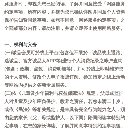
路服务时，即视为您已经阅读、了解并同意接受「网路服务
约定事项」所有内容，并视为您已确认详阅并同意个人资料
保护告知暨同意事项。如您不同意「网路服务约定事项」之
全部或部分内容，请勿注册，并请立即停止使用网路服务。
一、权利与义务
(一)诚品会员可於线上平台(包含但不限於：诚品线上通路、
迷诚品、官方诚品人APP等)进行个人消费纪录之帐户查询
(包含：效期、点数、消费明细等)，并可於线上即时维护您
的个人资料、修改个人电子报退订阅、参加指定之线上活动
等网站内提供之各项专属服务。
(二)依《儿童及少年福利与权益保障法》规定，父母或监护
人对儿童及少年应负保护、教养之责任。若您未满二十岁，
或依《民法》等相关规定，是未具备完全行为能力之人，须
由您的家长（父、母或监护人，以下同）陪同阅读本特别约
定事项，在您的家长详读、了解并同意本特别约定事项後，