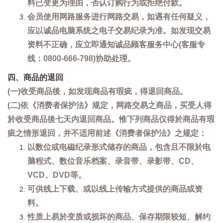
料已变更为理由，否认订购行为或拒绝付款。
会员使用网路服务进行网路交易，如遇有任何疑义，
应以诚品电脑系统之电子交易纪录为准。如发现交易
资料不正确，应立即通知诚品顾客服务中心(客服专
线：0800-666-798)协助处理。
四、商品的退回
(一)收受商品後，如发现商品有瑕疵，得退回商品。
(二)依《消费者保护法》规定，网路交易之商品，买受人得
於收受商品後七天内退回商品。惟下列商品仅得於商品有瑕
疵之情形退回，并不适用前述《消费者保护法》之规定：
以数位或电磁纪录形式储存的商品，包含且不限於电
脑程式、数位音乐档案、录音带、录影带、CD、
VCD、DVD等。
可供线上下载、或以线上传输方式提供的商品或资
料。
性质上易於变质或损坏的商品、保存期限较短、解约