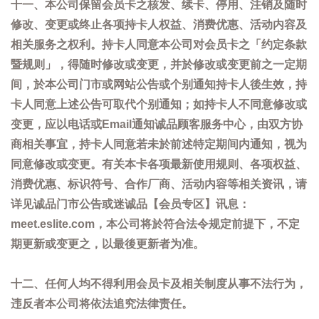
十一、本公司保留会员卡之核发、续卡、停用、注销及随时
修改、变更或终止各项持卡人权益、消费优惠、活动内容及
相关服务之权利。持卡人同意本公司对会员卡之「约定条款
暨规则」，得随时修改或变更，并於修改或变更前之一定期
间，於本公司门市或网站公告或个别通知持卡人後生效，持
卡人同意上述公告可取代个别通知；如持卡人不同意修改或
变更，应以电话或Email通知诚品顾客服务中心，由双方协
商相关事宜，持卡人同意若未於前述特定期间内通知，视为
同意修改或变更。有关本卡各项最新使用规则、各项权益、
消费优惠、标识符号、合作厂商、活动内容等相关资讯，请
详见诚品门市公告或迷诚品【会员专区】讯息：
meet.eslite.com，本公司将於符合法令规定前提下，不定
期更新或变更之，以最後更新者为准。
十二、任何人均不得利用会员卡及相关制度从事不法行为，
违反者本公司将依法追究法律责任。