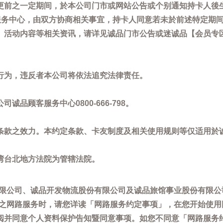
更前之一定期间，於本公司门市或网站公告或个别通知持卡人後
客服务中心，由双方协商相关事宜，持卡人同意若未於前述特定期
动内容等相关资讯，请详见诚品门市公告或迷诚品【会员专区】讯息：
。
行为，违反者本公司将依法追究法律责任。
品顾客服务中心0800-666-798。
条款之效力。本约定条款、卡友制度及相关使用规则等仅适用於
湾台北地方法院为管辖法院。
限公司、诚品开发物流股份有限公司及诚品旅馆事业股份有限公
供之网路服务时，请您详读「网路服务约定事项」，在您开始使
阅并同意个人资料保护告知暨同意事项。如您不同意「网路服务