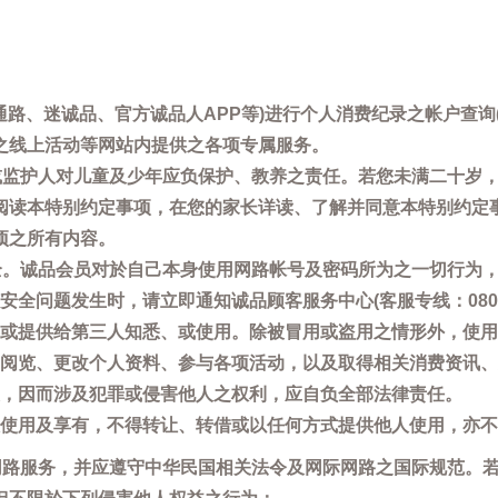
通路、迷诚品、官方诚品人APP等)进行个人消费纪录之帐户查
之线上活动等网站内提供之各项专属服务。
母或监护人对儿童及少年应负保护、教养之责任。若您未满二十岁
阅读本特别约定事项，在您的家长详读、了解并同意本特别约定
项之所有内容。
安全。诚品会员对於自己本身使用网路帐号及密码所为之一切行为
问题发生时，请立即通知诚品顾客服务中心(客服专线：0800-66
或提供给第三人知悉、或使用。除被冒用或盗用之情形外，使用
阅览、更改个人资料、参与各项活动，以及取得相关消费资讯、
，因而涉及犯罪或侵害他人之权利，应自负全部法律责任。
使用及享有，不得转让、转借或以任何方式提供他人使用，亦不
用网路服务，并应遵守中华民国相关法令及网际网路之国际规范。