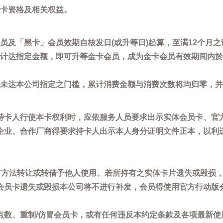
卡资格及相关权益。
员及「黑卡」会员效期自核发日(或升等日)起算，至满12个月之
计达指定金额，即可升等金卡会员，成为金卡会员有效期间内於
未达本公司指定之门槛，累计消费金额与消费次数将均归零，并
持卡人行使本卡权利时，应依服务人员要求出示实体会员卡、官
企业、合作厂商得要求持卡人出示本人身分证明文件正本，以利
任何方法转让或转借予他人使用。若所持有之实体卡片遗失或毁损
会员卡遗失或毁损本公司将不进行补发，会员得使用官方行动版
点数、重制/仿冒会员卡，或有任何违反本约定条款及各项最新使