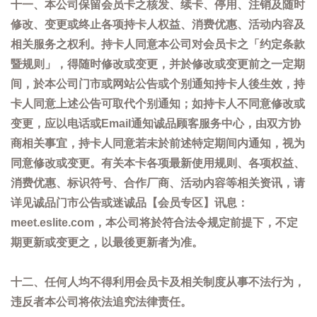
十一、本公司保留会员卡之核发、续卡、停用、注销及随时
修改、变更或终止各项持卡人权益、消费优惠、活动内容及
相关服务之权利。持卡人同意本公司对会员卡之「约定条款
暨规则」，得随时修改或变更，并於修改或变更前之一定期
间，於本公司门市或网站公告或个别通知持卡人後生效，持
卡人同意上述公告可取代个别通知；如持卡人不同意修改或
变更，应以电话或Email通知诚品顾客服务中心，由双方协
商相关事宜，持卡人同意若未於前述特定期间内通知，视为
同意修改或变更。有关本卡各项最新使用规则、各项权益、
消费优惠、标识符号、合作厂商、活动内容等相关资讯，请
详见诚品门市公告或迷诚品【会员专区】讯息：
meet.eslite.com，本公司将於符合法令规定前提下，不定
期更新或变更之，以最後更新者为准。
十二、任何人均不得利用会员卡及相关制度从事不法行为，
违反者本公司将依法追究法律责任。