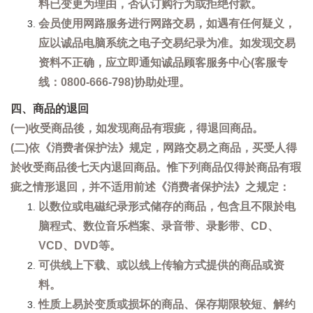
料已变更为理由，否认订购行为或拒绝付款。
会员使用网路服务进行网路交易，如遇有任何疑义，
应以诚品电脑系统之电子交易纪录为准。如发现交易
资料不正确，应立即通知诚品顾客服务中心(客服专
线：0800-666-798)协助处理。
四、商品的退回
(一)收受商品後，如发现商品有瑕疵，得退回商品。
(二)依《消费者保护法》规定，网路交易之商品，买受人得
於收受商品後七天内退回商品。惟下列商品仅得於商品有瑕
疵之情形退回，并不适用前述《消费者保护法》之规定：
以数位或电磁纪录形式储存的商品，包含且不限於电
脑程式、数位音乐档案、录音带、录影带、CD、
VCD、DVD等。
可供线上下载、或以线上传输方式提供的商品或资
料。
性质上易於变质或损坏的商品、保存期限较短、解约