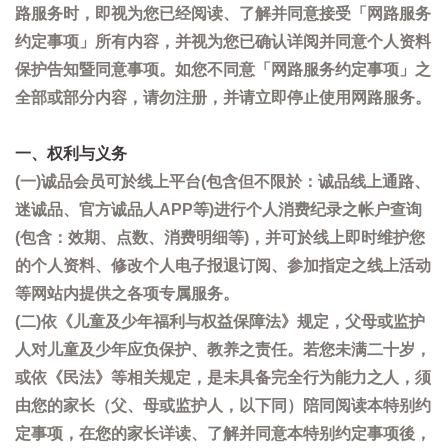
路服务时，即视为您已经阅读、了解并同意接受「网路服务
约定事项」所有内容，并视为您已确认详阅并同意个人资料
保护告知暨同意事项。如您不同意「网路服务约定事项」之
全部或部分内容，请勿注册，并请立即停止使用网路服务。
一、权利与义务
(一)诚品会员可於线上平台(包含但不限於：诚品线上通路、
迷诚品、官方诚品人APP等)进行个人消费纪录之帐户查询
(包含：效期、点数、消费明细等)，并可於线上即时维护您
的个人资料、修改个人电子报退订阅、参加指定之线上活动
等网站内提供之各项专属服务。
(二)依《儿童及少年福利与权益保障法》规定，父母或监护
人对儿童及少年应负保护、教养之责任。若您未满二十岁，
或依《民法》等相关规定，是未具备完全行为能力之人，须
由您的家长（父、母或监护人，以下同）陪同阅读本特别约
定事项，在您的家长详读、了解并同意本特别约定事项後，