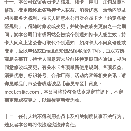
十一、本公司保留会员卡之核发、续卡、停用、注销及随时
修改、变更或终止各项持卡人权益、消费优惠、活动内容及
相关服务之权利。持卡人同意本公司对会员卡之「约定条款
暨规则」，得随时修改或变更，并於修改或变更前之一定期
间，於本公司门市或网站公告或个别通知持卡人後生效，持
卡人同意上述公告可取代个别通知；如持卡人不同意修改或
变更，应以电话或Email通知诚品顾客服务中心，由双方协
商相关事宜，持卡人同意若未於前述特定期间内通知，视为
同意修改或变更。有关本卡各项最新使用规则、各项权益、
消费优惠、标识符号、合作厂商、活动内容等相关资讯，请
详见诚品门市公告或迷诚品【会员专区】讯息：
meet.eslite.com，本公司将於符合法令规定前提下，不定
期更新或变更之，以最後更新者为准。
十二、任何人均不得利用会员卡及相关制度从事不法行为，
违反者本公司将依法追究法律责任。