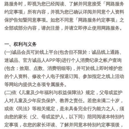
路服务时，即视为您已经阅读、了解并同意接受「网路服务
约定事项」所有内容，并视为您已确认详阅并同意个人资料
保护告知暨同意事项。如您不同意「网路服务约定事项」之
全部或部分内容，请勿注册，并请立即停止使用网路服务。
一、权利与义务
(一)诚品会员可於线上平台(包含但不限於：诚品线上通路、
迷诚品、官方诚品人APP等)进行个人消费纪录之帐户查询
(包含：效期、点数、消费明细等)，并可於线上即时维护您
的个人资料、修改个人电子报退订阅、参加指定之线上活动
等网站内提供之各项专属服务。
(二)依《儿童及少年福利与权益保障法》规定，父母或监护
人对儿童及少年应负保护、教养之责任。若您未满二十岁，
或依《民法》等相关规定，是未具备完全行为能力之人，须
由您的家长（父、母或监护人，以下同）陪同阅读本特别约
定事项，在您的家长详读、了解并同意本特别约定事项後，