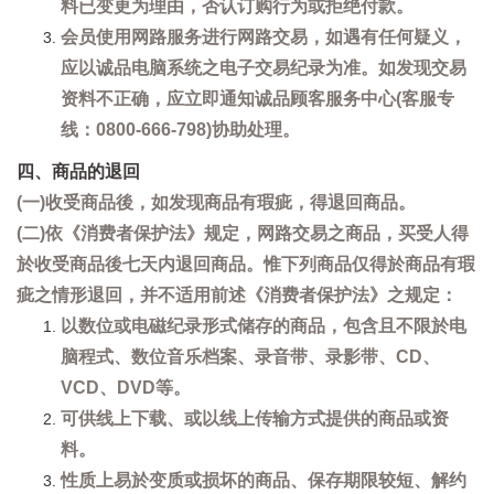
料已变更为理由，否认订购行为或拒绝付款。
会员使用网路服务进行网路交易，如遇有任何疑义，
应以诚品电脑系统之电子交易纪录为准。如发现交易
资料不正确，应立即通知诚品顾客服务中心(客服专
线：0800-666-798)协助处理。
四、商品的退回
(一)收受商品後，如发现商品有瑕疵，得退回商品。
(二)依《消费者保护法》规定，网路交易之商品，买受人得
於收受商品後七天内退回商品。惟下列商品仅得於商品有瑕
疵之情形退回，并不适用前述《消费者保护法》之规定：
以数位或电磁纪录形式储存的商品，包含且不限於电
脑程式、数位音乐档案、录音带、录影带、CD、
VCD、DVD等。
可供线上下载、或以线上传输方式提供的商品或资
料。
性质上易於变质或损坏的商品、保存期限较短、解约