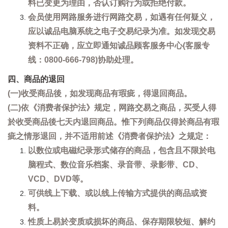
料已变更为理由，否认订购行为或拒绝付款。
会员使用网路服务进行网路交易，如遇有任何疑义，
应以诚品电脑系统之电子交易纪录为准。如发现交易
资料不正确，应立即通知诚品顾客服务中心(客服专
线：0800-666-798)协助处理。
四、商品的退回
(一)收受商品後，如发现商品有瑕疵，得退回商品。
(二)依《消费者保护法》规定，网路交易之商品，买受人得
於收受商品後七天内退回商品。惟下列商品仅得於商品有瑕
疵之情形退回，并不适用前述《消费者保护法》之规定：
以数位或电磁纪录形式储存的商品，包含且不限於电
脑程式、数位音乐档案、录音带、录影带、CD、
VCD、DVD等。
可供线上下载、或以线上传输方式提供的商品或资
料。
性质上易於变质或损坏的商品、保存期限较短、解约