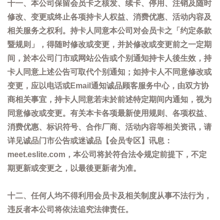
十一、本公司保留会员卡之核发、续卡、停用、注销及随时
修改、变更或终止各项持卡人权益、消费优惠、活动内容及
相关服务之权利。持卡人同意本公司对会员卡之「约定条款
暨规则」，得随时修改或变更，并於修改或变更前之一定期
间，於本公司门市或网站公告或个别通知持卡人後生效，持
卡人同意上述公告可取代个别通知；如持卡人不同意修改或
变更，应以电话或Email通知诚品顾客服务中心，由双方协
商相关事宜，持卡人同意若未於前述特定期间内通知，视为
同意修改或变更。有关本卡各项最新使用规则、各项权益、
消费优惠、标识符号、合作厂商、活动内容等相关资讯，请
详见诚品门市公告或迷诚品【会员专区】讯息：
meet.eslite.com，本公司将於符合法令规定前提下，不定
期更新或变更之，以最後更新者为准。
十二、任何人均不得利用会员卡及相关制度从事不法行为，
违反者本公司将依法追究法律责任。