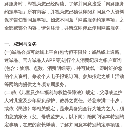
路服务时，即视为您已经阅读、了解并同意接受「网路服务
约定事项」所有内容，并视为您已确认详阅并同意个人资料
保护告知暨同意事项。如您不同意「网路服务约定事项」之
全部或部分内容，请勿注册，并请立即停止使用网路服务。
一、权利与义务
(一)诚品会员可於线上平台(包含但不限於：诚品线上通路、
迷诚品、官方诚品人APP等)进行个人消费纪录之帐户查询
(包含：效期、点数、消费明细等)，并可於线上即时维护您
的个人资料、修改个人电子报退订阅、参加指定之线上活动
等网站内提供之各项专属服务。
(二)依《儿童及少年福利与权益保障法》规定，父母或监护
人对儿童及少年应负保护、教养之责任。若您未满二十岁，
或依《民法》等相关规定，是未具备完全行为能力之人，须
由您的家长（父、母或监护人，以下同）陪同阅读本特别约
定事项，在您的家长详读、了解并同意本特别约定事项後，