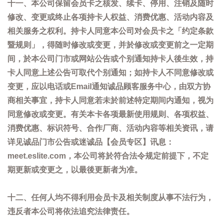
十一、本公司保留会员卡之核发、续卡、停用、注销及随时
修改、变更或终止各项持卡人权益、消费优惠、活动内容及
相关服务之权利。持卡人同意本公司对会员卡之「约定条款
暨规则」，得随时修改或变更，并於修改或变更前之一定期
间，於本公司门市或网站公告或个别通知持卡人後生效，持
卡人同意上述公告可取代个别通知；如持卡人不同意修改或
变更，应以电话或Email通知诚品顾客服务中心，由双方协
商相关事宜，持卡人同意若未於前述特定期间内通知，视为
同意修改或变更。有关本卡各项最新使用规则、各项权益、
消费优惠、标识符号、合作厂商、活动内容等相关资讯，请
详见诚品门市公告或迷诚品【会员专区】讯息：
meet.eslite.com，本公司将於符合法令规定前提下，不定
期更新或变更之，以最後更新者为准。
十二、任何人均不得利用会员卡及相关制度从事不法行为，
违反者本公司将依法追究法律责任。