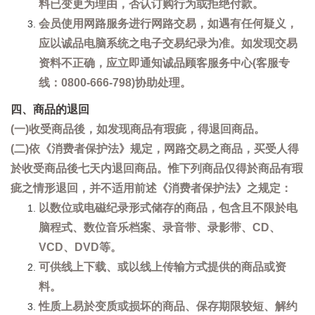
料已变更为理由，否认订购行为或拒绝付款。
会员使用网路服务进行网路交易，如遇有任何疑义，
应以诚品电脑系统之电子交易纪录为准。如发现交易
资料不正确，应立即通知诚品顾客服务中心(客服专
线：0800-666-798)协助处理。
四、商品的退回
(一)收受商品後，如发现商品有瑕疵，得退回商品。
(二)依《消费者保护法》规定，网路交易之商品，买受人得
於收受商品後七天内退回商品。惟下列商品仅得於商品有瑕
疵之情形退回，并不适用前述《消费者保护法》之规定：
以数位或电磁纪录形式储存的商品，包含且不限於电
脑程式、数位音乐档案、录音带、录影带、CD、
VCD、DVD等。
可供线上下载、或以线上传输方式提供的商品或资
料。
性质上易於变质或损坏的商品、保存期限较短、解约