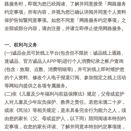
路服务时，即视为您已经阅读、了解并同意接受「网路服务
约定事项」所有内容，并视为您已确认详阅并同意个人资料
保护告知暨同意事项。如您不同意「网路服务约定事项」之
全部或部分内容，请勿注册，并请立即停止使用网路服务。
一、权利与义务
(一)诚品会员可於线上平台(包含但不限於：诚品线上通路、
迷诚品、官方诚品人APP等)进行个人消费纪录之帐户查询
(包含：效期、点数、消费明细等)，并可於线上即时维护您
的个人资料、修改个人电子报退订阅、参加指定之线上活动
等网站内提供之各项专属服务。
(二)依《儿童及少年福利与权益保障法》规定，父母或监护
人对儿童及少年应负保护、教养之责任。若您未满二十岁，
或依《民法》等相关规定，是未具备完全行为能力之人，须
由您的家长（父、母或监护人，以下同）陪同阅读本特别约
定事项，在您的家长详读、了解并同意本特别约定事项後，